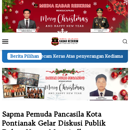
Loncat
ke
konten
Menu
Mobile
cam Keras Atas penyerangan Kediaman Wartawan A.H.
Berita Pilihan
K
Sapma Pemuda Pancasila Kota
Pontianak Gelar Diskusi Publik