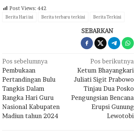
Post Views:
442
Berita Hari ini
Berita terbaru terkini
Berita Terkini
SEBARKAN
Navigasi
Pos sebelumnya
Pos berikutnya
pos
Pembukaan
Ketum Bhayangkari
Pertandingan Bulu
Juliati Sigit Prabowo
Tangkis Dalam
Tinjau Dua Posko
Rangka Hari Guru
Pengungsian Bencana
Nasional Kabupaten
Erupsi Gunung
Madiun tahun 2024
Lewotobi