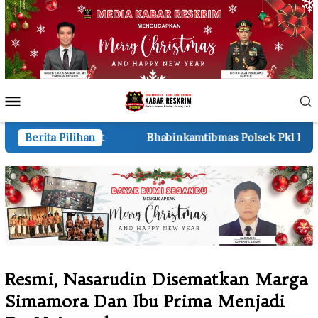
Loncat
ke
konten
Menu
Mobile
Bhabinkamtibmas Polsek Pkl Kerinci Monitoring Jagung P
Berita Pilihan
Resmi, Nasarudin Disematkan Marga
Simamora Dan Ibu Prima Menjadi