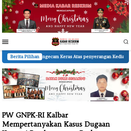
Loncat
ke
konten
Menu
Mobile
engecam Keras Atas penyerangan Kediaman Wartawan A.H.
Berita Pilihan
PW GNPK-RI Kalbar
Mempertanyakan Kasus Dugaan