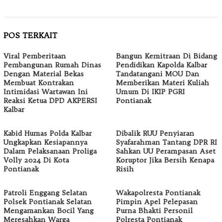
POS TERKAIT
Viral Pemberitaan
Bangun Kemitraan Di Bidang
Pembangunan Rumah Dinas
Pendidikan Kapolda Kalbar
Dengan Material Bekas
Tandatangani MOU Dan
Membuat Kontrakan
Memberikan Materi Kuliah
Intimidasi Wartawan Ini
Umum Di IKIP PGRI
Reaksi Ketua DPD AKPERSI
Pontianak
Kalbar
Kabid Humas Polda Kalbar
Dibalik RUU Penyiaran
Ungkapkan Kesiapannya
Syafarahman Tantang DPR RI
Dalam Pelaksanaan Proliga
Sahkan UU Perampasan Aset
Volly 2024 Di Kota
Koruptor Jika Bersih Kenapa
Pontianak
Risih
Patroli Enggang Selatan
Wakapolresta Pontianak
Polsek Pontianak Selatan
Pimpin Apel Pelepasan
Mengamankan Bocil Yang
Purna Bhakti Personil
Meresahkan Warga
Polresta Pontianak