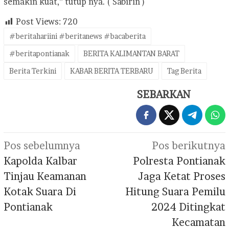
semakin kuat,” tutup nya. ( Sabirin )
Post Views:
720
#beritahariini #beritanews #bacaberita
#beritapontianak
BERITA KALIMANTAN BARAT
Berita Terkini
KABAR BERITA TERBARU
Tag Berita
SEBARKAN
Navigasi
Pos sebelumnya
Pos berikutnya
pos
Kapolda Kalbar
Polresta Pontianak
Tinjau Keamanan
Jaga Ketat Proses
Kotak Suara Di
Hitung Suara Pemilu
Pontianak
2024 Ditingkat
Kecamatan