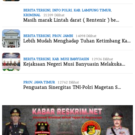
BERITA TERKINI
,
INFO POLRI
,
KAB. LAMPUNG TIMUR
,
KRIMINAL
21209 Dilihat
Masih marak Lintah darat ( Rentenir ) be…
BERITA TERKINI
,
PROV. JAMBI
14098 Dilihat
Lebih Mudah Menghadap Tuhan Ketimbang Ka…
BERITA TERKINI
,
KAB. MUSI BANYUASIN
12936 Dilihat
Kejaksaan Negeri Musi Banyuasin Melakuka…
PROV. JAWA TIMUR
12762 Dilihat
Penguatan Sinergitas TNI-Polri Magetan S…