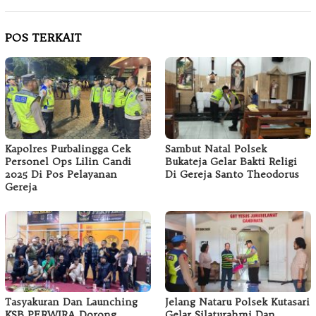
POS TERKAIT
Kapolres Purbalingga Cek
Sambut Natal Polsek
Personel Ops Lilin Candi
Bukateja Gelar Bakti Religi
2025 Di Pos Pelayanan
Di Gereja Santo Theodorus
Gereja
Tasyakuran Dan Launching
Jelang Nataru Polsek Kutasari
KSB PERWIRA Dorong
Gelar Silaturahmi Dan