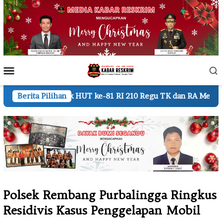
Loncat
ke
konten
Menu
Mobile
 ke-81 RI 210 Regu TK dan RA Meriahkan Karnaval di Driyore
Berita Pilihan
Polsek Rembang Purbalingga Ringkus
Residivis Kasus Penggelapan Mobil