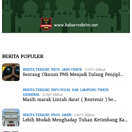
BERITA POPULER
BERITA TERKINI
,
PROV. JAWA TIMUR
22576 Dilihat
Seorang Oknum PNS Menjadi Dalang Penjipl…
BERITA TERKINI
,
INFO POLRI
,
KAB. LAMPUNG TIMUR
,
KRIMINAL
21067 Dilihat
Masih marak Lintah darat ( Rentenir ) be…
BERITA TERKINI
,
PROV. JAMBI
14075 Dilihat
Lebih Mudah Menghadap Tuhan Ketimbang Ka…