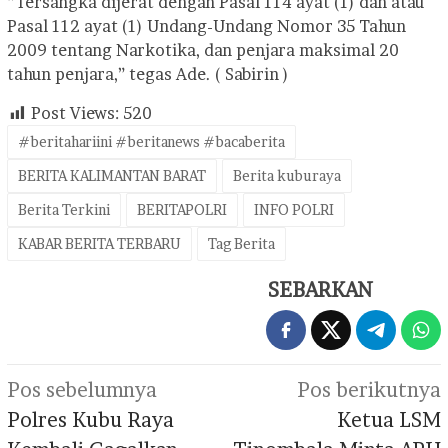
“Tersangka dijerat dengan Pasal 114 ayat (1) dan atau
Pasal 112 ayat (1) Undang-Undang Nomor 35 Tahun
2009 tentang Narkotika, dan penjara maksimal 20
tahun penjara,” tegas Ade. ( Sabirin )
Post Views:
520
#beritahariini #beritanews #bacaberita
BERITA KALIMANTAN BARAT
Berita kuburaya
Berita Terkini
BERITAPOLRI
INFO POLRI
KABAR BERITA TERBARU
Tag Berita
SEBARKAN
Navigasi
Pos sebelumnya
Pos berikutnya
pos
Polres Kubu Raya
Ketua LSM