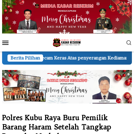
Loncat
ke
konten
Menu
Mobile
cam Keras Atas penyerangan Kediaman Wartawan A.H.
Berita Pilihan
K
Polres Kubu Raya Buru Pemilik
Barang Haram Setelah Tangkap