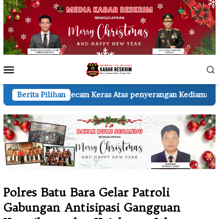
Loncat
ke
konten
Menu
Mobile
m Keras Atas penyerangan Kediaman Wartawan A.H.
Berita Pilihan
KSP
Polres Batu Bara Gelar Patroli
Gabungan Antisipasi Gangguan