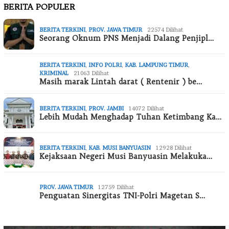
BERITA POPULER
BERITA TERKINI
,
PROV. JAWA TIMUR
22574 Dilihat
Seorang Oknum PNS Menjadi Dalang Penjipl…
BERITA TERKINI
,
INFO POLRI
,
KAB. LAMPUNG TIMUR
,
KRIMINAL
21063 Dilihat
Masih marak Lintah darat ( Rentenir ) be…
BERITA TERKINI
,
PROV. JAMBI
14072 Dilihat
Lebih Mudah Menghadap Tuhan Ketimbang Ka…
BERITA TERKINI
,
KAB. MUSI BANYUASIN
12928 Dilihat
Kejaksaan Negeri Musi Banyuasin Melakuka…
PROV. JAWA TIMUR
12759 Dilihat
Penguatan Sinergitas TNI-Polri Magetan S…