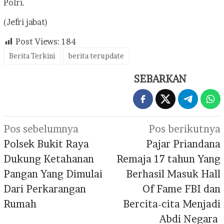
Polri.
(Jefri jabat)
Post Views:
184
Berita Terkini
berita terupdate
SEBARKAN
Navigasi
Pos sebelumnya
Pos berikutnya
pos
Polsek Bukit Raya
Pajar Priandana
Dukung Ketahanan
Remaja 17 tahun Yang
Pangan Yang Dimulai
Berhasil Masuk Hall
Dari Perkarangan
Of Fame FBI dan
Rumah
Bercita-cita Menjadi
Abdi Negara