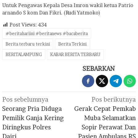
Untuk Pengawas Kepala Desa Imron wakil ketua Patrio
arnando S kom Dan Fikri. (Rudi Yatmoko)
Post Views:
434
#beritahariini #beritanews #bacaberita
Berita terbaru terkini
Berita Terkini
BERITALAMPUNG
KABAR BERITA TERBARU
SEBARKAN
Navigasi
Pos sebelumnya
Pos berikutnya
pos
Seorang Pria Diduga
Gerak Cepat Pemkab
Pemilik Ganja Kering
Muba Selamatkan
Diringkus Polres
Sopir Perawat Dan
Dairi
Pasien Ambulans RS