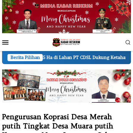
Loncat
ke
konten
Menu
Mobile
 di Lahan PT CDSL Dukung Ketahanan Pangan Nasional
Berita Pilihan
Pengurusan Koprasi Desa Merah
putih Tingkat Desa Muara putih