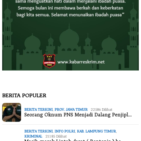
BERITA POPULER
BERITA TERKINI
,
PROV. JAWA TIMUR
22586 Dilihat
Seorang Oknum PNS Menjadi Dalang Penjipl…
BERITA TERKINI
,
INFO POLRI
,
KAB. LAMPUNG TIMUR
,
KRIMINAL
21185 Dilihat