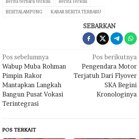
Berita terbaru terkini
Berita Terkini
BERITALAMPUNG
KABAR BERITA TERBARU
SEBARKAN
Navigasi
Pos sebelumnya
Pos berikutnya
pos
Wabup Muba Rohman
Pengendara Motor
Pimpin Rakor
Terjatuh Dari Flyover
Mantapkan Langkah
SKA Begini
Bangun Pusat Vokasi
Kronologinya
Terintegrasi
POS TERKAIT