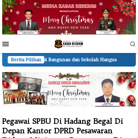
Loncat
ke
konten
Menu
Mobile
ngunan dan Sekolah Hangus
Berita Pilihan
Lembur hingga Malam, Pe
Pegawai SPBU Di Hadang Begal Di
Depan Kantor DPRD Pesawaran