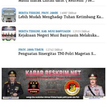
Masih marak Lintah darat ( Rentenir ) be…
BERITA TERKINI
,
PROV. JAMBI
14087 Dilihat
Lebih Mudah Menghadap Tuhan Ketimbang Ka…
BERITA TERKINI
,
KAB. MUSI BANYUASIN
12935 Dilihat
Kejaksaan Negeri Musi Banyuasin Melakuka…
PROV. JAWA TIMUR
12762 Dilihat
Penguatan Sinergitas TNI-Polri Magetan S…