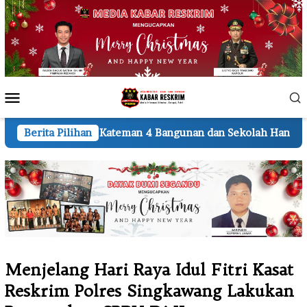
Loncat
ke
konten
Menu
Mobile
teman 4 Bangunan dan Sekolah Hangus
Berita Pilihan
Lembur hingga
Menjelang Hari Raya Idul Fitri Kasat
Reskrim Polres Singkawang Lakukan