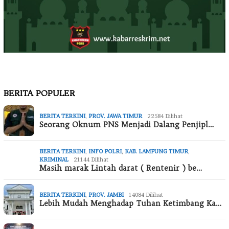
BERITA POPULER
BERITA TERKINI
,
PROV. JAWA TIMUR
22584 Dilihat
Seorang Oknum PNS Menjadi Dalang Penjipl…
BERITA TERKINI
,
INFO POLRI
,
KAB. LAMPUNG TIMUR
,
KRIMINAL
21144 Dilihat
Masih marak Lintah darat ( Rentenir ) be…
BERITA TERKINI
,
PROV. JAMBI
14084 Dilihat
Lebih Mudah Menghadap Tuhan Ketimbang Ka…