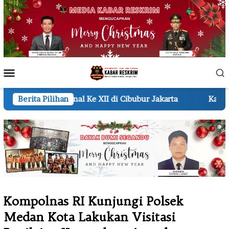
Loncat
ke
konten
Menu
Mobile
e XII di Cibubur Jakarta
Berita Pilihan
Kapolri Dianugerahi Sebaga
Kompolnas RI Kunjungi Polsek
Medan Kota Lakukan Visitasi