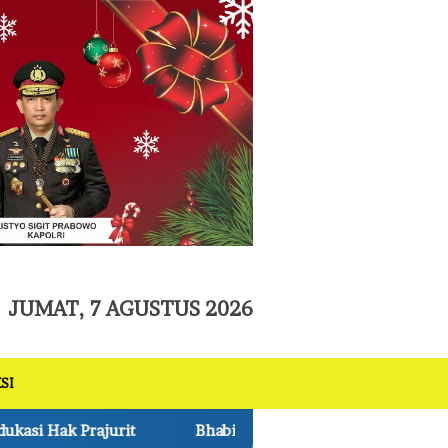
tutup
JUMAT, 7 AGUSTUS 2026
SI
ibmas Polsek Pkl Kerinci Monitoring Jagung Pipil 1 Ha di L