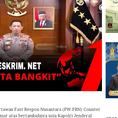
rtawan Fast Respon Nusantara (PW-FRN) Counter
mat atas bertambahnya usia Kapolri Jenderal