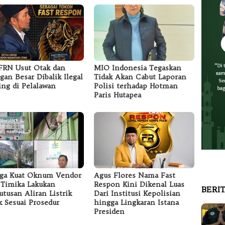
RN Usut Otak dan
MIO Indonesia Tegaskan
ngan Besar Dibalik Ilegal
Tidak Akan Cabut Laporan
ing di Pelalawan
Polisi terhadap Hotman
Paris Hutapea
ga Kuat Oknum Vendor
Agus Flores Nama Fast
Timika Lakukan
Respon Kini Dikenal Luas
BERI
tusan Aliran Listrik
Dari Institusi Kepolisian
k Sesuai Prosedur
hingga Lingkaran Istana
Presiden