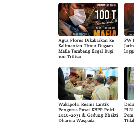
Agus Flores Dikabarkan ke
PW F
Kalimantan Timur Dugaan
Jari
Mafia Tambang Ilegal Rugi
logg
100 Triliun
Wakapolri Resmi Lantik
Didu
Pengurus Pusat KBPP Polri
PLN 
2026–2031 di Gedung Bhakti
Pemu
Dharma Waspada
Tida