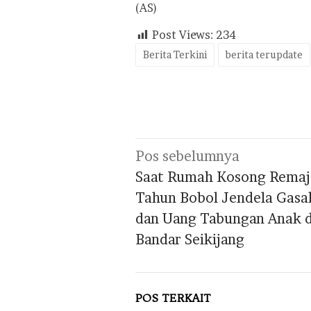
(AS)
Post Views:
234
Berita Terkini
berita terupdate
Navigasi
Pos sebelumnya
pos
Saat Rumah Kosong Remaj
Tahun Bobol Jendela Gas
dan Uang Tabungan Anak d
Bandar Seikijang
POS TERKAIT