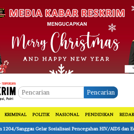
Pencarian
KRIMINAL
POLITIK
NASIONAL
PENDIDIKAN
REDAK
cegahan HIV/AIDS dan Edukasi Hak Prajurit
Bhabinkamt