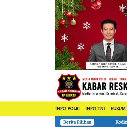
tutup
Loncat
ke
konten
INFO POLRI
INFO TNI
HUKUM
Kodim 1204/Sanggau Gelar Sosialisasi Pen
Berita Pilihan