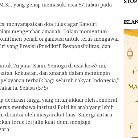
STOP
, M.Si., yang genap memasuki usia 57 tahun pada
IKLA
s, menyampaikan doa tulus agar Kapolri
n dalam mengemban amanah. Dalam momentum
n komitmen penuh organisasi untuk terus mengawal
 yang Presisi (Prediktif, Responsibilitas, dan
tuk ‘Arjuna’ Kami. Semoga di usia ke-57 ini,
sehatan, kekuatan, dan amanah dalam memimpin
pelayanan terbaik bagi seluruh rakyat Indonesia,”
Jakarta, Selasa (5/5).
ap dedikasi tinggi yang ditunjukkan oleh Jenderal
terus membawa institusi Polri ke arah yang lebih
n dicintai oleh masyarakat luas. Sinergi antara
apkan terus terjalin kuat demi menjaga
gara.