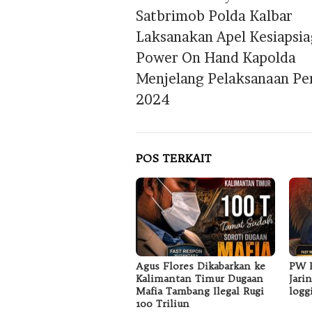
pos
Satbrimob Polda Kalbar
Laksanakan Apel Kesiapsi
Power On Hand Kapolda
Menjelang Pelaksanaan Pe
2024
POS TERKAIT
Agus Flores Dikabarkan ke
PW F
Kalimantan Timur Dugaan
Jari
Mafia Tambang Ilegal Rugi
logg
100 Triliun