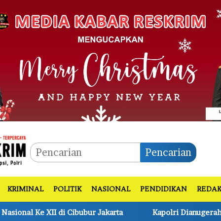
Pencarian
KRIMINAL
POLITIK
NASIONAL
PENDIDIKAN
REDAK
karta
Kapolri Dianugerahi Sebagai Anggota Tapak Su