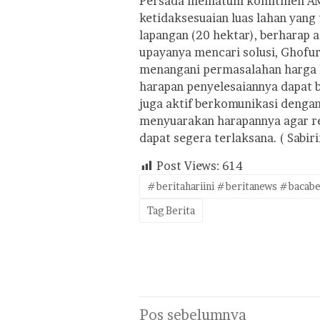
Persada mematuhi komitmen AM
ketidaksesuaian luas lahan yang
lapangan (20 hektar), berharap a
upayanya mencari solusi, Ghofur
menangani permasalahan harga 
harapan penyelesaiannya dapat b
juga aktif berkomunikasi dengan 
menyuarakan harapannya agar re
dapat segera terlaksana. ( Sabiri
Post Views:
614
#beritahariini #beritanews #bacabe
Tag Berita
Navigasi
Pos sebelumnya