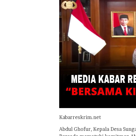
Kabarreskrim.net
Abdul Ghofur, Kepala Desa Sung