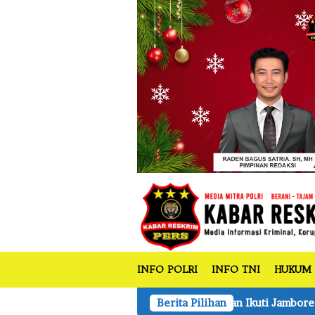
tutup
Loncat
ke
konten
INFO POLRI
INFO TNI
HUKUM
nting Tembilahan Ikuti Jambore Nasional Ke XII di Cibubur Ja
Berita Pilihan