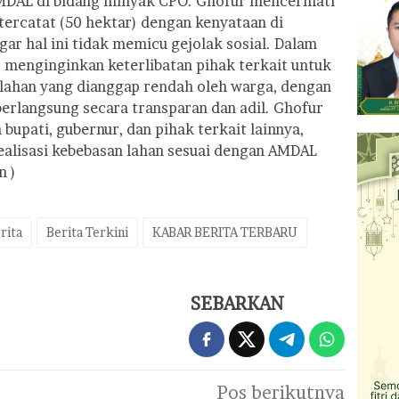
DAL di bidang minyak CPO. Ghofur mencermati
 tercatat (50 hektar) dengan kenyataan di
gar hal ini tidak memicu gejolak sosial. Dalam
 menginginkan keterlibatan pihak terkait untuk
lahan yang dianggap rendah oleh warga, dengan
erlangsung secara transparan dan adil. Ghofur
bupati, gubernur, dan pihak terkait lainnya,
alisasi kebebasan lahan sesuai dengan AMDAL
n )
rita
Berita Terkini
KABAR BERITA TERBARU
SEBARKAN
Pos berikutnya