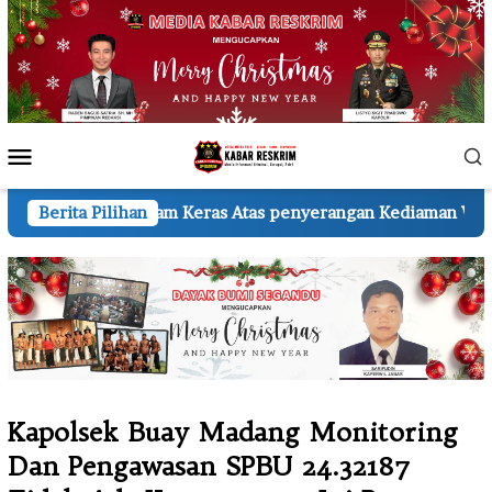
Loncat
ke
konten
Menu
Mobile
am Keras Atas penyerangan Kediaman Wartawan A.H.
Berita Pilihan
KS
Kapolsek Buay Madang Monitoring
Dan Pengawasan SPBU 24.32187