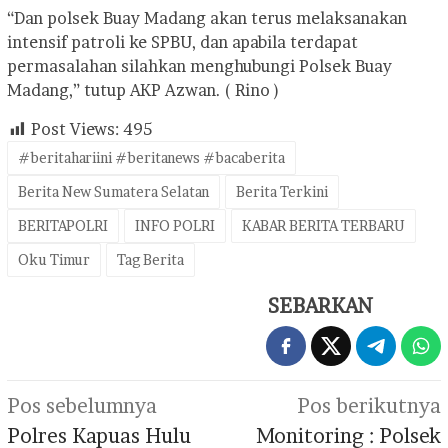
“Dan polsek Buay Madang akan terus melaksanakan
intensif patroli ke SPBU, dan apabila terdapat
permasalahan silahkan menghubungi Polsek Buay
Madang,” tutup AKP Azwan. ( Rino )
Post Views:
495
#beritahariini #beritanews #bacaberita
Berita New Sumatera Selatan
Berita Terkini
BERITAPOLRI
INFO POLRI
KABAR BERITA TERBARU
Oku Timur
Tag Berita
SEBARKAN
Navigasi
Pos sebelumnya
Pos berikutnya
pos
Polres Kapuas Hulu
Monitoring : Polsek