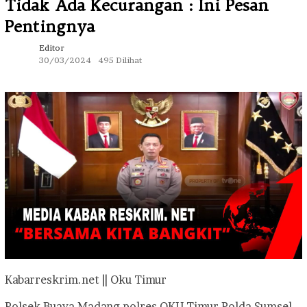
Tidak Ada Kecurangan : Ini Pesan
Pentingnya
Editor
30/03/2024
495 Dilihat
Kabarreskrim.net || Oku Timur
Polsek Buaya Madang polres OKU Timur Polda Sumsel