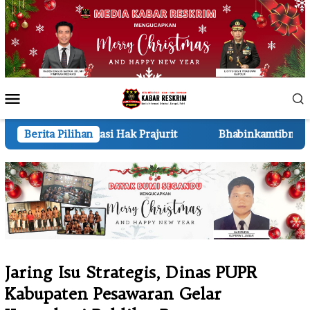
Loncat
ke
konten
Menu
Mobile
ak Prajurit
Berita Pilihan
Bhabinkamtibmas Polsek Pkl Kerinci Moni
Jaring Isu Strategis, Dinas PUPR
Kabupaten Pesawaran Gelar