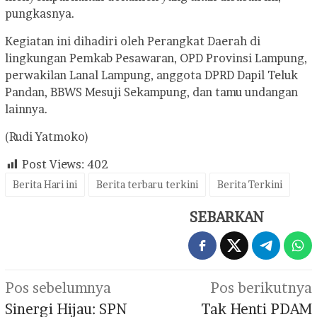
pungkasnya.
Kegiatan ini dihadiri oleh Perangkat Daerah di
lingkungan Pemkab Pesawaran, OPD Provinsi Lampung,
perwakilan Lanal Lampung, anggota DPRD Dapil Teluk
Pandan, BBWS Mesuji Sekampung, dan tamu undangan
lainnya.
(Rudi Yatmoko)
Post Views:
402
Berita Hari ini
Berita terbaru terkini
Berita Terkini
SEBARKAN
Navigasi
Pos sebelumnya
Pos berikutnya
pos
Sinergi Hijau: SPN
Tak Henti PDAM