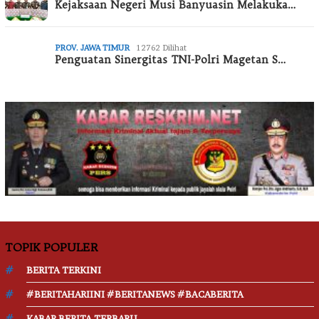
Kejaksaan Negeri Musi Banyuasin Melakuka…
PROV. JAWA TIMUR
12762 Dilihat
Penguatan Sinergitas TNI-Polri Magetan S…
TOPIK POPULER
BERITA TERKINI
#BERITAHARIINI #BERITANEWS #BACABERITA
KABAR BERITA TERBARU