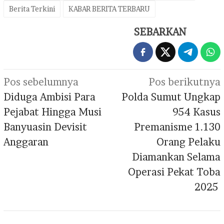
Berita Terkini
KABAR BERITA TERBARU
SEBARKAN
Navigasi
Pos sebelumnya
Pos berikutnya
pos
Diduga Ambisi Para
Polda Sumut Ungkap
Pejabat Hingga Musi
954 Kasus
Banyuasin Devisit
Premanisme 1.130
Anggaran
Orang Pelaku
Diamankan Selama
Operasi Pekat Toba
2025