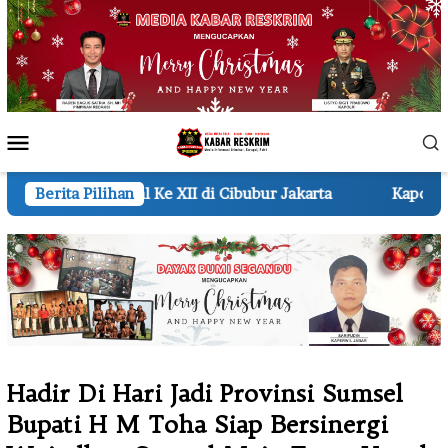
Loncat
ke
konten
Menu
Mobile
I di Cibubur Jakarta
Berita Pilihan
Kapolri Dianugerahi Sebagai An
Hadir Di Hari Jadi Provinsi Sumsel
Bupati H M Toha Siap Bersinergi