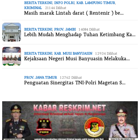
BERITA TERKINI
,
INFO POLRI
,
KAB. LAMPUNG TIMUR
,
KRIMINAL
21144 Dilihat
Masih marak Lintah darat ( Rentenir ) be…
BERITA TERKINI
,
PROV. JAMBI
14084 Dilihat
Lebih Mudah Menghadap Tuhan Ketimbang Ka…
BERITA TERKINI
,
KAB. MUSI BANYUASIN
12934 Dilihat
Kejaksaan Negeri Musi Banyuasin Melakuka…
PROV. JAWA TIMUR
12762 Dilihat
Penguatan Sinergitas TNI-Polri Magetan S…