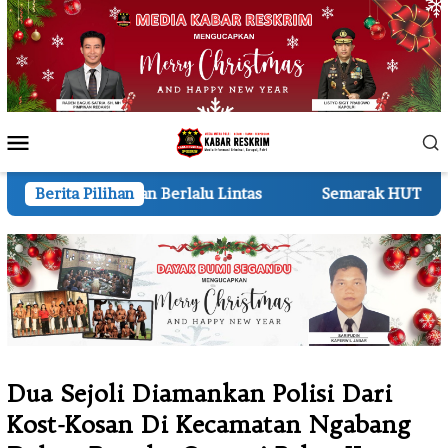
Loncat
ke
konten
Menu
Mobile
lalu Lintas
Berita Pilihan
Semarak HUT ke-81 RI 210 Regu TK dan RA
Dua Sejoli Diamankan Polisi Dari
Kost-Kosan Di Kecamatan Ngabang