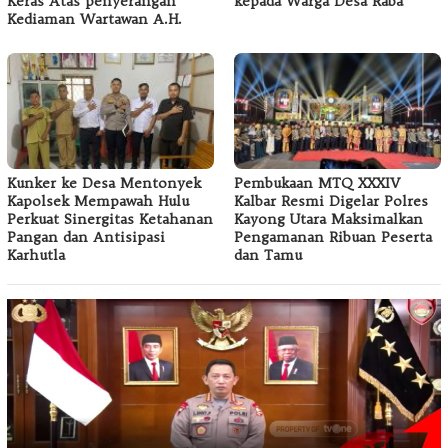
Keras Atas penyerangan
kepada Warga Desa Raba
Kediaman Wartawan A.H.
Kunker ke Desa Mentonyek
Pembukaan MTQ XXXIV
Kapolsek Mempawah Hulu
Kalbar Resmi Digelar Polres
Perkuat Sinergitas Ketahanan
Kayong Utara Maksimalkan
Pangan dan Antisipasi
Pengamanan Ribuan Peserta
Karhutla
dan Tamu