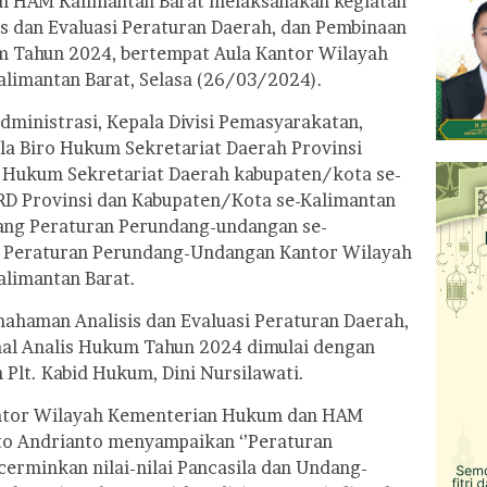
 HAM Kalimantan Barat melaksanakan kegiatan
 dan Evaluasi Peraturan Daerah, dan Pembinaan
m Tahun 2024, bertempat Aula Kantor Wilayah
imantan Barat, Selasa (26/03/2024).
Administrasi, Kepala Divisi Pemasyarakatan,
ala Biro Hukum Sekretariat Daerah Provinsi
n Hukum Sekretariat Daerah kabupaten/kota se-
PRD Provinsi dan Kabupaten/Kota se-Kalimantan
ang Peraturan Perundang-undangan se-
g Peraturan Perundang-Undangan Kantor Wilayah
limantan Barat.
ahaman Analisis dan Evaluasi Peraturan Daerah,
al Analis Hukum Tahun 2024 dimulai dengan
Plt. Kabid Hukum, Dini Nursilawati.
antor Wilayah Kementerian Hukum dan HAM
o Andrianto menyampaikan ‘’Peraturan
rminkan nilai-nilai Pancasila dan Undang-