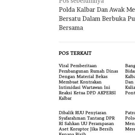
Navigasi
Pos sebelumnya
pos
Polda Kalbar Dan Awak Me
Bersatu Dalam Berbuka Pu
Bersama
POS TERKAIT
Viral Pemberitaan
Bang
Pembangunan Rumah Dinas
Bida
Dengan Material Bekas
Kalb
Membuat Kontrakan
Dan 
Intimidasi Wartawan Ini
Kuli
Reaksi Ketua DPD AKPERSI
Pont
Kalbar
Dibalik RUU Penyiaran
Patr
Syafarahman Tantang DPR
Pols
RI Sahkan UU Perampasan
Men
Aset Koruptor Jika Bersih
Mer
Kenapa Risih