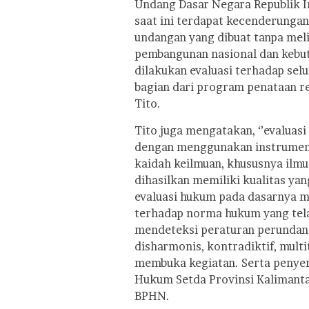
Undang Dasar Negara Republik I
saat ini terdapat kecenderunga
undangan yang dibuat tanpa meli
pembangunan nasional dan kebut
dilakukan evaluasi terhadap se
bagian dari program penataan re
Tito.
Tito juga mengatakan, ‘’evalua
dengan menggunakan instrumen 
kaidah keilmuan, khususnya ilm
dihasilkan memiliki kualitas ya
evaluasi hukum pada dasarnya m
terhadap norma hukum yang tela
mendeteksi peraturan perundang
disharmonis, kontradiktif, multita
membuka kegiatan. Serta penyer
Hukum Setda Provinsi Kalimant
BPHN.