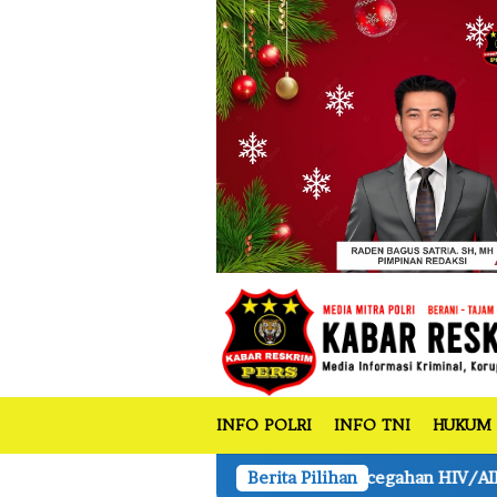
tutup
Loncat
ke
konten
INFO POLRI
INFO TNI
HUKUM
r Sosialisasi Pencegahan HIV/AIDS dan Edukasi Hak Prajurit
Berita Pilihan