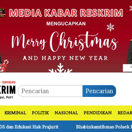
Pencarian
KRIMINAL
POLITIK
NASIONAL
PENDIDIKAN
REDAK
Bhabinkamtibmas Polsek Pkl Kerinci Monitoring Jagu