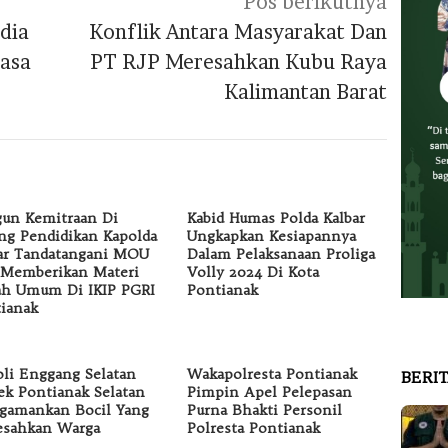
Pos berikutnya
dia
Konflik Antara Masyarakat Dan
asa
PT RJP Meresahkan Kubu Raya
Kalimantan Barat
un Kemitraan Di
Kabid Humas Polda Kalbar
ng Pendidikan Kapolda
Ungkapkan Kesiapannya
ar Tandatangani MOU
Dalam Pelaksanaan Proliga
Memberikan Materi
Volly 2024 Di Kota
ah Umum Di IKIP PGRI
Pontianak
ianak
oli Enggang Selatan
Wakapolresta Pontianak
BERI
ek Pontianak Selatan
Pimpin Apel Pelepasan
gamankan Bocil Yang
Purna Bhakti Personil
esahkan Warga
Polresta Pontianak