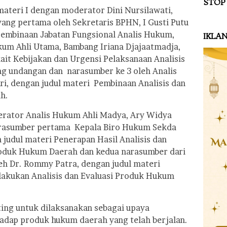
STOP
ateri I dengan moderator Dini Nursilawati,
ng pertama oleh Sekretaris BPHN, I Gusti Putu
Pembinaan Jabatan Fungsional Analis Hukum,
IKLA
kum Ahli Utama, Bambang Iriana Djajaatmadja,
it Kebijakan dan Urgensi Pelaksanaan Analisis
ng undangan dan narasumber ke 3 oleh Analis
ri, dengan judul materi Pembinaan Analisis dan
h.
erator Analis Hukum Ahli Madya, Ary Widya
arasumber pertama Kepala Biro Hukum Sekda
 judul materi Penerapan Hasil Analisis dan
oduk Hukum Daerah dan kedua narasumber dari
h Dr. Rommy Patra, dengan judul materi
lakukan Analisis dan Evaluasi Produk Hukum
ting untuk dilaksanakan sebagai upaya
adap produk hukum daerah yang telah berjalan.