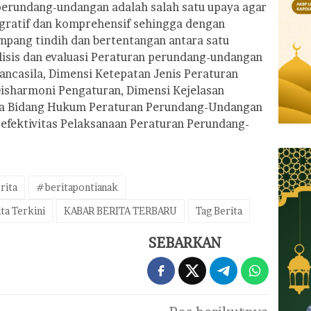
 perundang-undangan adalah salah satu upaya agar
egratif dan komprehensif sehingga dengan
mpang tindih dan bertentangan antara satu
lisis dan evaluasi Peraturan perundang-undangan
ncasila, Dimensi Ketepatan Jenis Peraturan
isharmoni Pengaturan, Dimensi Kejelasan
sa Bidang Hukum Peraturan Perundang-Undangan
efektivitas Pelaksanaan Peraturan Perundang-
rita
#beritapontianak
ta Terkini
KABAR BERITA TERBARU
Tag Berita
SEBARKAN