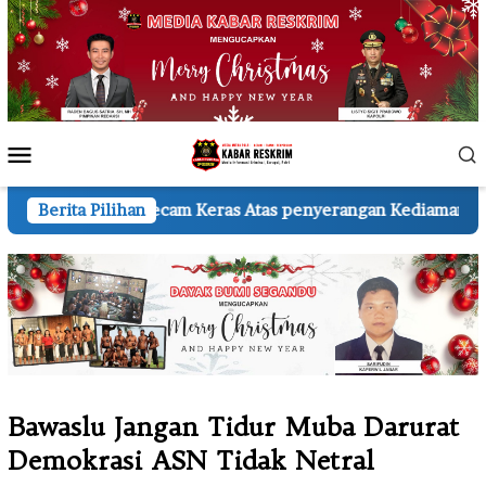
Loncat
ke
konten
Menu
Mobile
m Keras Atas penyerangan Kediaman Wartawan A.H.
Berita Pilihan
KS
Bawaslu Jangan Tidur Muba Darurat
Demokrasi ASN Tidak Netral