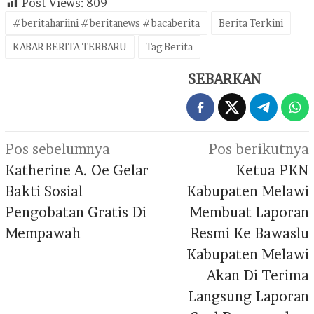
Post Views:
809
#beritahariini #beritanews #bacaberita
Berita Terkini
KABAR BERITA TERBARU
Tag Berita
SEBARKAN
Navigasi
Pos sebelumnya
Pos berikutnya
pos
Katherine A. Oe Gelar
Ketua PKN
Bakti Sosial
Kabupaten Melawi
Pengobatan Gratis Di
Membuat Laporan
Mempawah
Resmi Ke Bawaslu
Kabupaten Melawi
Akan Di Terima
Langsung Laporan