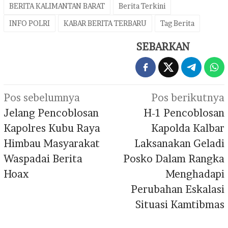
BERITA KALIMANTAN BARAT
Berita Terkini
INFO POLRI
KABAR BERITA TERBARU
Tag Berita
SEBARKAN
Navigasi
Pos sebelumnya
Pos berikutnya
pos
Jelang Pencoblosan
H-1 Pencoblosan
Kapolres Kubu Raya
Kapolda Kalbar
Himbau Masyarakat
Laksanakan Geladi
Waspadai Berita
Posko Dalam Rangka
Hoax
Menghadapi
Perubahan Eskalasi
Situasi Kamtibmas