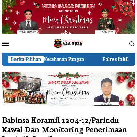
Loncat
ke
konten
Menu
Mobile
m Ketahanan Pangan
Berita Pilihan
Polres Inhil Tangkap Dua Tersang
Babinsa Koramil 1204-12/Parindu
Kawal Dan Monitoring Penerimaan