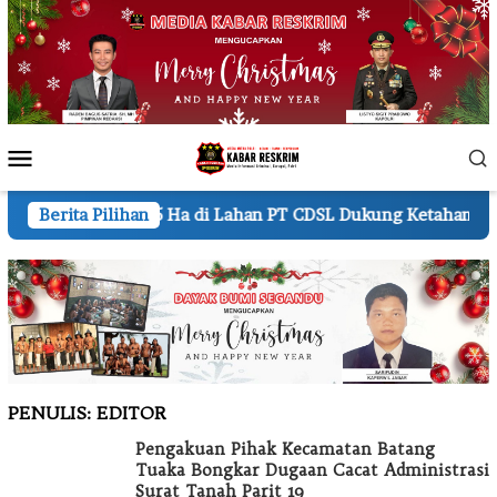
Loncat
ke
konten
Menu
Mobile
il 1,5 Ha di Lahan PT CDSL Dukung Ketahanan Pangan Nasional
Berita Pilihan
PENULIS:
EDITOR
Pengakuan Pihak Kecamatan Batang
Tuaka Bongkar Dugaan Cacat Administrasi
Surat Tanah Parit 19