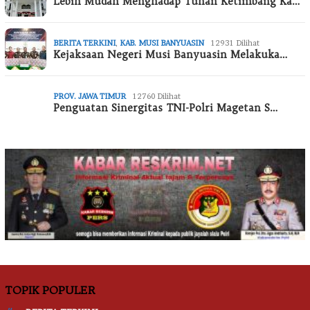
Lebih Mudah Menghadap Tuhan Ketimbang Ka…
BERITA TERKINI
,
KAB. MUSI BANYUASIN
12931 Dilihat
Kejaksaan Negeri Musi Banyuasin Melakuka…
PROV. JAWA TIMUR
12760 Dilihat
Penguatan Sinergitas TNI-Polri Magetan S…
TOPIK POPULER