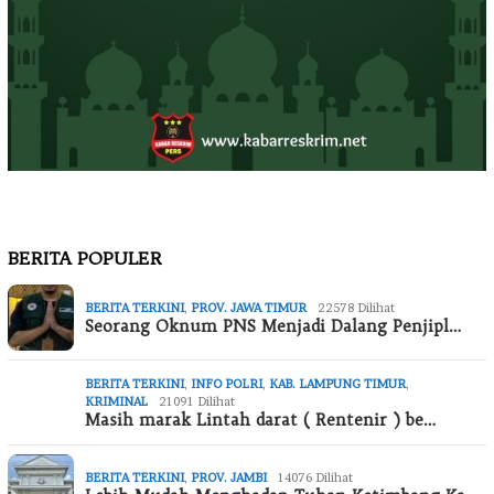
BERITA POPULER
BERITA TERKINI
,
PROV. JAWA TIMUR
22578 Dilihat
Seorang Oknum PNS Menjadi Dalang Penjipl…
BERITA TERKINI
,
INFO POLRI
,
KAB. LAMPUNG TIMUR
,
KRIMINAL
21091 Dilihat
Masih marak Lintah darat ( Rentenir ) be…
BERITA TERKINI
,
PROV. JAMBI
14076 Dilihat