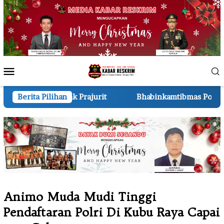
Loncat
ke
konten
Menu
Mobile
rajurit
Berita Pilihan
Bhabinkamtibmas Polsek Pkl Kerinci Monitori
Animo Muda Mudi Tinggi
Pendaftaran Polri Di Kubu Raya Capai