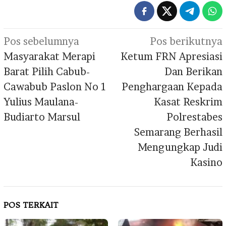
Navigasi
Pos sebelumnya
Pos berikutnya
pos
Masyarakat Merapi
Ketum FRN Apresiasi
Barat Pilih Cabub-
Dan Berikan
Cawabub Paslon No 1
Penghargaan Kepada
Yulius Maulana-
Kasat Reskrim
Budiarto Marsul
Polrestabes
Semarang Berhasil
Mengungkap Judi
Kasino
POS TERKAIT