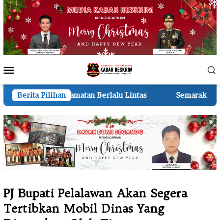
Loncat
ke
konten
Menu
Mobile
tan Berlalu Lintas
Berita Pilihan
Semarak HUT ke-81 RI 210 Regu TK 
PJ Bupati Pelalawan Akan Segera
Tertibkan Mobil Dinas Yang