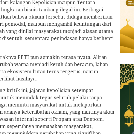
 dari kalangan Kepolisian maupun Tentara
lingkaran bisnis tambang ilegal ini. Berbagai
utkan bahwa oknum tersebut diduga memberikan
ari pemodal, maupun mengambil keuntungan dari
nilah yang dinilai masyarakat menjadi alasan utama
t disentuh, sementara penindasan hanya berhenti
raknya PETI pun semakin terasa nyata. Aliran
erubah warna menjadi keruh dan beracun, lahan
rta ekosistem hutan terus tergerus, namun
rlihat hasilnya.
 kritik ini, jajaran kepolisian setempat
untuk menindak tegas seluruh pelaku tanpa
 juga meminta masyarakat untuk melaporkan
ui adanya keterlibatan oknum, yang nantinya akan
wasan internal seperti Propam atau Denpom.
lum sepenuhnya memuaskan masyarakat,
lum menunjukkan perubahan yang signifikan.