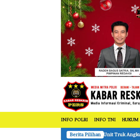
tutup
Loncat
ke
konten
INFO POLRI
INFO TNI
HUKUM
HK Amankan 2 Unit Truk Angkut Kayu Olahan Ilegal Logging 
Berita Pilihan