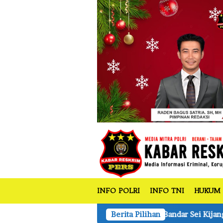
tutup
Loncat
ke
konten
INFO POLRI
INFO TNI
HUKUM
Polsek Bandar Sei Kijang Tanam Jagung Pipil 1,5 Ha di
Berita Pilihan