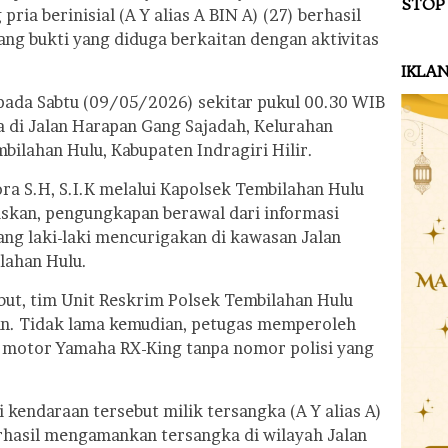
STOP
ria berinisial (A Y alias A BIN A) (27) berhasil
ng bukti yang diduga berkaitan dengan aktivitas
IKLA
 pada Sabtu (09/05/2026) sekitar pukul 00.30 WIB
 di Jalan Harapan Gang Sajadah, Kelurahan
ilahan Hulu, Kabupaten Indragiri Hilir.
ra S.H, S.I.K melalui Kapolsek Tembilahan Hulu
skan, pengungkapan berawal dari informasi
ng laki-laki mencurigakan di kawasan Jalan
lahan Hulu.
but, tim Unit Reskrim Polsek Tembilahan Hulu
an. Tidak lama kemudian, petugas memperoleh
 motor Yamaha RX-King tanpa nomor polisi yang
i kendaraan tersebut milik tersangka (A Y alias A)
rhasil mengamankan tersangka di wilayah Jalan