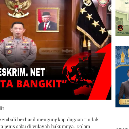
lir
 kembali berhasil mengungkap dugaan tindak
a jenis sabu di wilayah hukumnya. Dalam