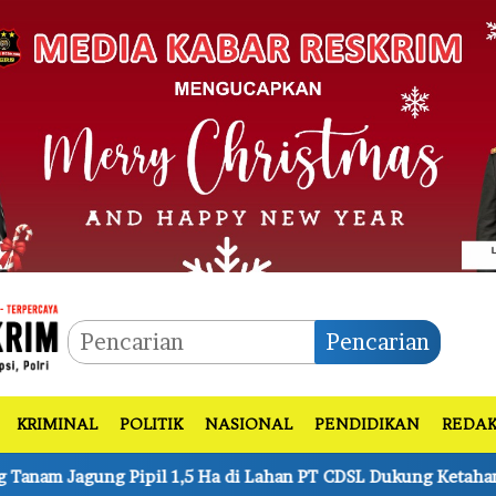
Pencarian
KRIMINAL
POLITIK
NASIONAL
PENDIDIKAN
REDAK
 Lahan PT CDSL Dukung Ketahanan Pangan Nasional
Kapo