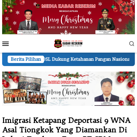
Loncat
ke
konten
Menu
Mobile
DSL Dukung Ketahanan Pangan Nasional
Berita Pilihan
Kapolres Pelala
Imigrasi Ketapang Deportasi 9 WNA
Asal Tiongkok Yang Diamankan Di