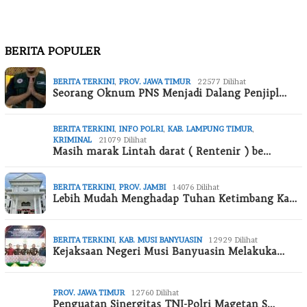
BERITA POPULER
BERITA TERKINI
,
PROV. JAWA TIMUR
22577 Dilihat
Seorang Oknum PNS Menjadi Dalang Penjipl…
BERITA TERKINI
,
INFO POLRI
,
KAB. LAMPUNG TIMUR
,
KRIMINAL
21079 Dilihat
Masih marak Lintah darat ( Rentenir ) be…
BERITA TERKINI
,
PROV. JAMBI
14076 Dilihat
Lebih Mudah Menghadap Tuhan Ketimbang Ka…
BERITA TERKINI
,
KAB. MUSI BANYUASIN
12929 Dilihat
Kejaksaan Negeri Musi Banyuasin Melakuka…
PROV. JAWA TIMUR
12760 Dilihat
Penguatan Sinergitas TNI-Polri Magetan S…