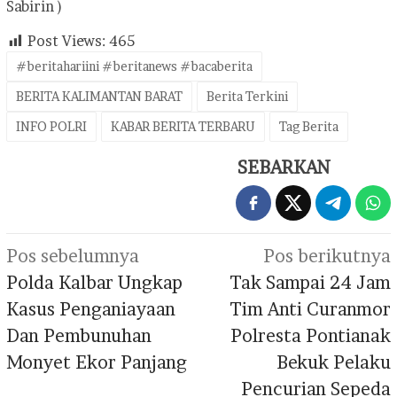
Sabirin )
Post Views:
465
#beritahariini #beritanews #bacaberita
BERITA KALIMANTAN BARAT
Berita Terkini
INFO POLRI
KABAR BERITA TERBARU
Tag Berita
SEBARKAN
Navigasi
Pos sebelumnya
Pos berikutnya
pos
Polda Kalbar Ungkap
Tak Sampai 24 Jam
Kasus Penganiayaan
Tim Anti Curanmor
Dan Pembunuhan
Polresta Pontianak
Monyet Ekor Panjang
Bekuk Pelaku
Pencurian Sepeda