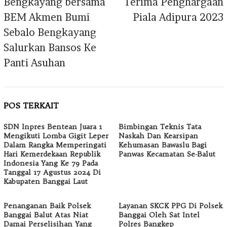
Bengkayang bersama
Terima Penghargaan
BEM Akmen Bumi
Piala Adipura 2023
Sebalo Bengkayang
Salurkan Bansos Ke
Panti Asuhan
POS TERKAIT
SDN Inpres Bentean Juara 1
Bimbingan Teknis Tata
Mengikuti Lomba Gigit Leper
Naskah Dan Kearsipan
Dalam Rangka Memperingati
Kehumasan Bawaslu Bagi
Hari Kemerdekaan Republik
Panwas Kecamatan Se-Balut
Indonesia Yang Ke 79 Pada
Tanggal 17 Agustus 2024 Di
Kabupaten Banggai Laut
Penanganan Baik Polsek
Layanan SKCK PPG Di Polsek
Banggai Balut Atas Niat
Banggai Oleh Sat Intel
Damai Perselisihan Yang
Polres Bangkep