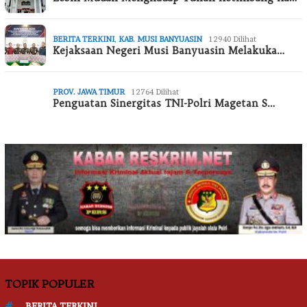
BERITA TERKINI
,
KAB. MUSI BANYUASIN
12940 Dilihat
Kejaksaan Negeri Musi Banyuasin Melakuka…
PROV. JAWA TIMUR
12764 Dilihat
Penguatan Sinergitas TNI-Polri Magetan S…
TOPIK POPULER
BERITA TERKINI