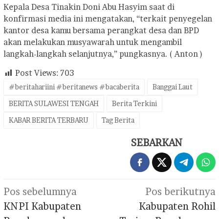
Kepala Desa Tinakin Doni Abu Hasyim saat di
konfirmasi media ini mengatakan, “terkait penyegelan
kantor desa kamu bersama perangkat desa dan BPD
akan melakukan musyawarah untuk mengambil
langkah-langkah selanjutnya,” pungkasnya. ( Anton )
Post Views:
703
#beritahariini #beritanews #bacaberita
Banggai Laut
BERITA SULAWESI TENGAH
Berita Terkini
KABAR BERITA TERBARU
Tag Berita
SEBARKAN
Navigasi
Pos sebelumnya
Pos berikutnya
pos
KNPI Kabupaten
Kabupaten Rohil