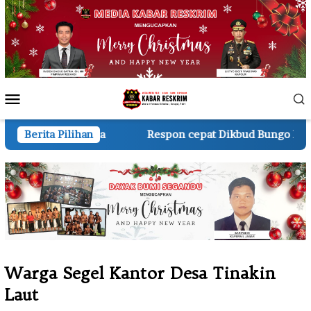
Loncat
ke
konten
Menu
Mobile
a
Berita Pilihan
Respon cepat Dikbud Bungo Kasus Raja Akan Diprose
Warga Segel Kantor Desa Tinakin
Laut