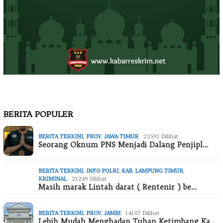
BERITA POPULER
BERITA TERKINI
,
PROV. JAWA TIMUR
22591 Dilihat
Seorang Oknum PNS Menjadi Dalang Penjipl…
BERITA TERKINI
,
INFO POLRI
,
KAB. LAMPUNG TIMUR
,
KRIMINAL
21249 Dilihat
Masih marak Lintah darat ( Rentenir ) be…
BERITA TERKINI
,
PROV. JAMBI
14107 Dilihat
Lebih Mudah Menghadap Tuhan Ketimbang Ka…