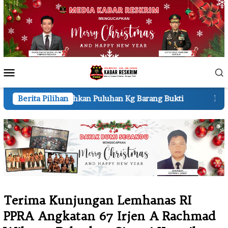
Loncat
ke
konten
Menu
Mobile
uluhan Kg Barang Bukti
Berita Pilihan
Resmi Berdiri Mako Polres P
Terima Kunjungan Lemhanas RI
PPRA Angkatan 67 Irjen A Rachmad