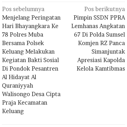
Navigasi
Pos sebelumnya
Pos berikutnya
pos
Menjelang Peringatan
Pimpin SSDN PPRA
Hari Bhayangkara Ke
Lemhanas Angkatan
78 Polres Muba
67 Di Polda Sumsel
Bersama Polsek
Komjen RZ Panca
Keluang Melakukan
Simanjuntak
Kegiatan Bakti Sosial
Apresiasi Kapolda
Di Pondok Pesantren
Kelola Kamtibmas
Al Hidayat Al
Quraniyyah
Walisongo Desa Cipta
Praja Kecamatan
Keluang