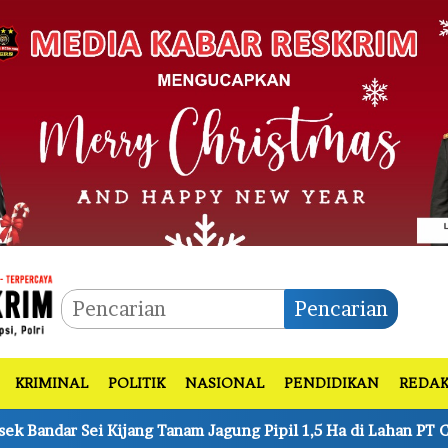
Pencarian
KRIMINAL
POLITIK
NASIONAL
PENDIDIKAN
REDAK
Jagung Pipil 1,5 Ha di Lahan PT CDSL Dukung Ketahanan Panga