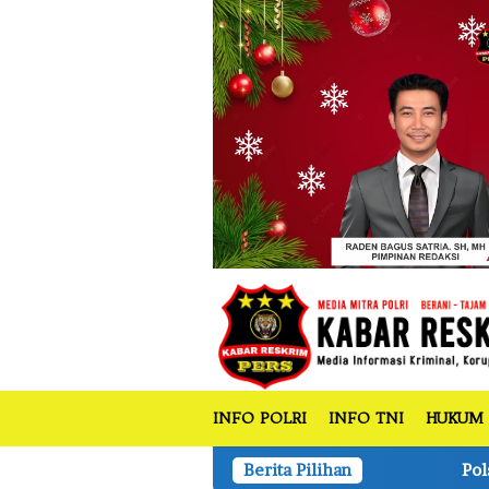
tutup
Loncat
ke
konten
INFO POLRI
INFO TNI
HUKUM
Polsek Bandar Sei Kijang Tanam 
Berita Pilihan