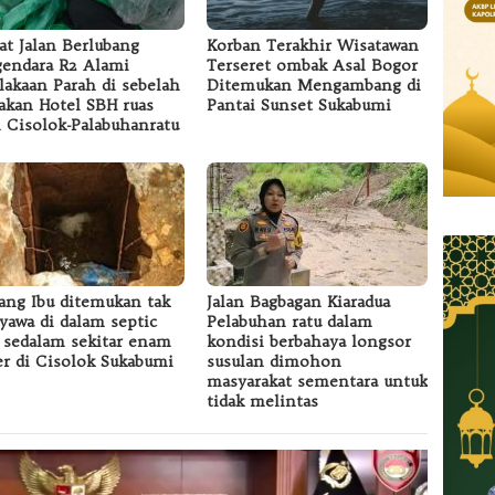
at Jalan Berlubang
Korban Terakhir Wisatawan
endara R2 Alami
Terseret ombak Asal Bogor
lakaan Parah di sebelah
Ditemukan Mengambang di
akan Hotel SBH ruas
Pantai Sunset Sukabumi
n Cisolok-Palabuhanratu
ang Ibu ditemukan tak
Jalan Bagbagan Kiaradua
yawa di dalam septic
Pelabuhan ratu dalam
 sedalam sekitar enam
kondisi berbahaya longsor
r di Cisolok Sukabumi
susulan dimohon
masyarakat sementara untuk
tidak melintas