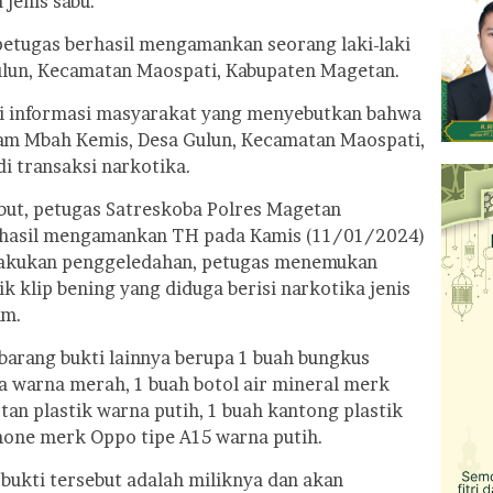
jenis sabu.
petugas berhasil mengamankan seorang laki-laki
Gulun, Kecamatan Maospati, Kabupaten Magetan.
ri informasi masyarakat yang menyebutkan bahwa
am Mbah Kemis, Desa Gulun, Kecamatan Maospati,
i transaksi narkotika.
but, petugas Satreskoba Polres Magetan
rhasil mengamankan TH pada Kamis (11/01/2024)
lakukan penggeledahan, petugas menemukan
ik klip bening yang diduga berisi narkotika jenis
am.
 barang bukti lainnya berupa 1 buah bungkus
warna merah, 1 buah botol air mineral merk
tan plastik warna putih, 1 buah kantong plastik
hone merk Oppo tipe A15 warna putih.
ukti tersebut adalah miliknya dan akan