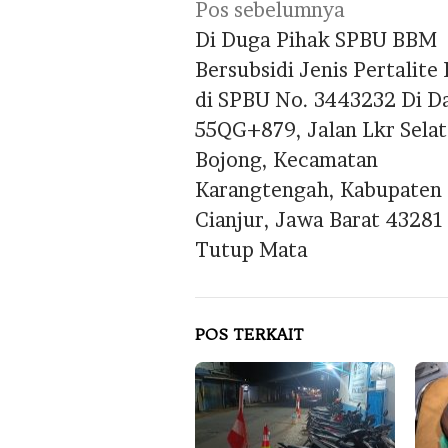
Navigasi
Pos sebelumnya
pos
Di Duga Pihak SPBU BBM
Bersubsidi Jenis Pertalite 
di SPBU No. 3443232 Di D
55QG+879, Jalan Lkr Selat
Bojong, Kecamatan
Karangtengah, Kabupaten
Cianjur, Jawa Barat 43281
Tutup Mata
POS TERKAIT