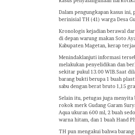
kasus penyalahgunaan narkotika 
Dalam pengungkapan kasus ini, 
berinisial TH (41) warga Desa 
Kronologis kejadian berawal da
di depan warung makan Soto Ay
Kabupaten Magetan, kerap terjad
Menindaklanjuti informasi terse
melakukan penyelidikan dan be
sekitar pukul 13.00 WIB.
Saat di
barang bukti berupa 1 buah plast
sabu dengan berat bruto 1,15 gr
Selain itu, petugas juga menyita
rokok merk Gudang Garam Surya 
Aqua ukuran 600 ml, 2 buah sedo
warna hitam, dan 1 buah Hand P
TH pun mengakui bahwa barang b