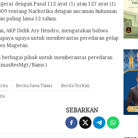
jerat dengan Pasal 112 ayat (1) atau 127 ayat (1)
2009 tentang Narkotika dengan ancaman hukuman
an paling lama 12 tahun.
an, AKP Didik Ary Hendro, mengatakan bahwa
 upaya-upaya untuk memberantas peredaran gelap
res Magetan.
n berbagai pihak untuk memberantas peredaran
 HumasResMgt/Bams )
rita
Berita Jawa Timur
Berita Terkini
ita
SEBARKAN