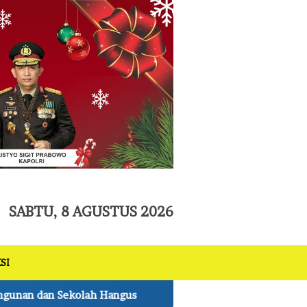
tutup
SABTU, 8 AGUSTUS 2026
SI
Lembur hingga Malam, Personel Kodim0314/Inhil dan Warg