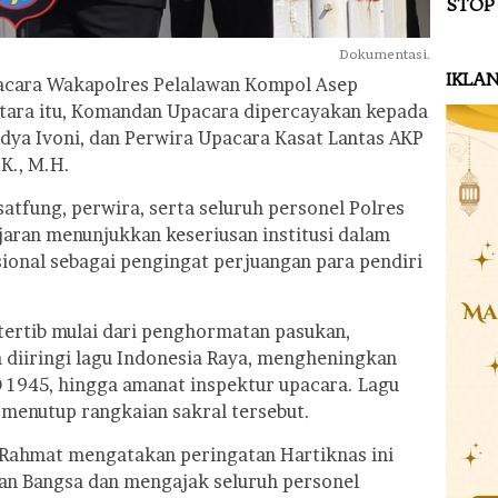
STOP
Dokumentasi.
IKLA
pacara Wakapolres Pelalawan Kompol Asep
entara itu, Komandan Upacara dipercayakan kepada
dya Ivoni, dan Perwira Upacara Kasat Lantas AKP
.K., M.H.
satfung, perwira, serta seluruh personel Polres
jaran menunjukkan keseriusan institusi dalam
onal sebagai pengingat perjuangan para pendiri
tertib mulai dari penghormatan pasukan,
 diiringi lagu Indonesia Raya, mengheningkan
 1945, hingga amanat inspektur upacara. Lagu
menutup rangkaian sakral tersebut.
Rahmat mengatakan peringatan Hartiknas ini
tan Bangsa dan mengajak seluruh personel