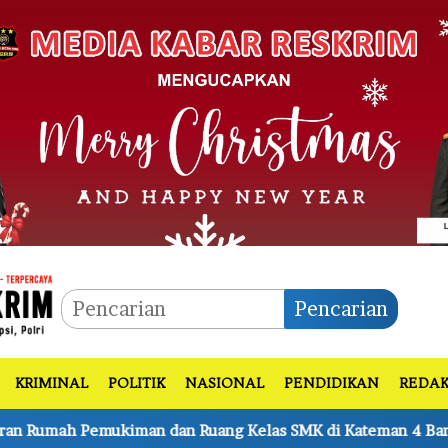
Pencarian
KRIMINAL
POLITIK
NASIONAL
PENDIDIKAN
REDAK
Kelas SMK di Kateman 4 Bangunan dan Sekolah Hangus