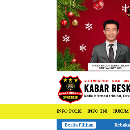
tutup
Loncat
ke
konten
INFO POLRI
INFO TNI
HUKUM
Kebakaran Rumah Pemukiman dan Ruang 
Berita Pilihan