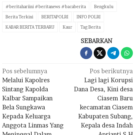
#beritahariini #beritanews #bacaberita
Bengkulu
Berita Terkini
BERITAPOLRI
INFO POLRI
KABAR BERITA TERBARU
Kaur
Tag Berita
SEBARKAN
Navigasi
Pos sebelumnya
Pos berikutnya
pos
Melalui Kapolres
Lagi lagi Korupsi
Sintang Kapolda
Dana Desa, Kini desa
Kalbar Sampaikan
Ciasem Baru
Bela Sungkawa
kecamatan Ciasem
Kepada Keluarga
Kabupaten Subang,
Anggota Linmas Yang
Kepala desa Indah
Meninggal Dalam
Aprianti.S.H