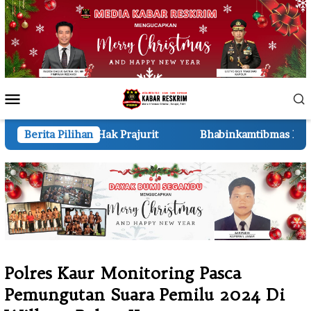
Loncat
ke
konten
Menu
Mobile
Prajurit
Berita Pilihan
Bhabinkamtibmas Polsek Pkl Kerinci Monitori
Polres Kaur Monitoring Pasca
Pemungutan Suara Pemilu 2024 Di