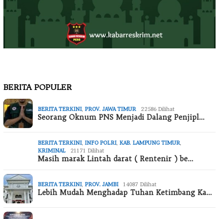
BERITA POPULER
BERITA TERKINI
,
PROV. JAWA TIMUR
22586 Dilihat
Seorang Oknum PNS Menjadi Dalang Penjipl…
BERITA TERKINI
,
INFO POLRI
,
KAB. LAMPUNG TIMUR
,
KRIMINAL
21171 Dilihat
Masih marak Lintah darat ( Rentenir ) be…
BERITA TERKINI
,
PROV. JAMBI
14087 Dilihat
Lebih Mudah Menghadap Tuhan Ketimbang Ka…