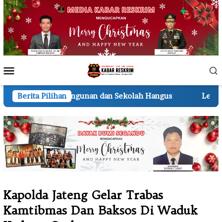
Loncat
ke
konten
Menu
Mobile
unan dan Sekolah Hangus
Berita Pilihan
Lembur hingga Malam, Pers
Kapolda Jateng Gelar Trabas
Kamtibmas Dan Baksos Di Waduk