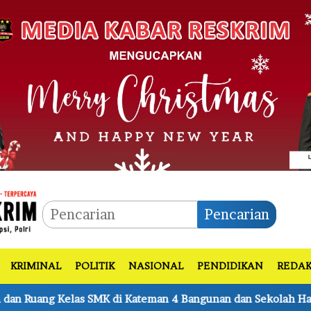
Pencarian
KRIMINAL
POLITIK
NASIONAL
PENDIDIKAN
REDAK
an 4 Bangunan dan Sekolah Hangus
Lembur hingga Ma