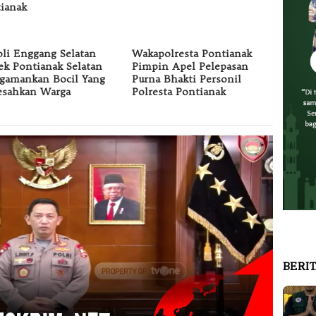
ianak
oli Enggang Selatan
Wakapolresta Pontianak
ek Pontianak Selatan
Pimpin Apel Pelepasan
gamankan Bocil Yang
Purna Bhakti Personil
esahkan Warga
Polresta Pontianak
BERI