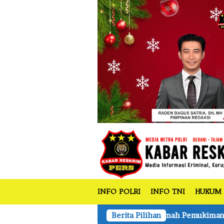
tutup
Loncat
ke
konten
INFO POLRI
INFO TNI
HUKUM
Kebakaran Rumah Pemukiman dan Ruang Kelas SMK di Katem
Berita Pilihan