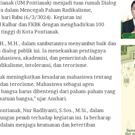
ianak (UM Pontianak) menjadi tuan rumah Dialog
swa dalam Mencegah Paham Radikalisme,
 hari Rabu (6/3/3024). Kegiatan ini
il Kalbar dan FKBK dengan menghadirkan 100
 tinggi di Kota Pontianak.
.H., M.H., dalam sambutannya menyambut baik dan
 dialog publik ini. Ia menekankan pentingnya
ahasiswa, akademisi, dan pemerintah dalam
kalisme, intoleransi, dan terorisme.
ntuk meningkatkan kesadaran mahasiswa tentang
, dan terorisme. Mahasiswa sebagai agen
 bangsa harus dibentengi dari paham-paham yang
atuan bangsa,” ujar Anshari.
ntianak, Nur Radliyanti, S.Sos., M.Si., dalam
gan penuh terhadap kegiatan ini. Ia berharap
 dalam menjaga keamanan dan ketertiban