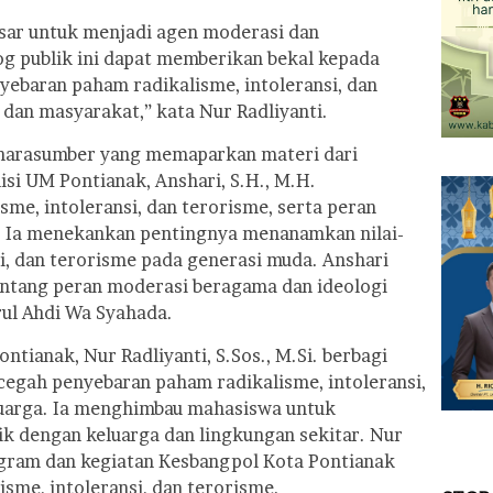
sar untuk menjadi agen moderasi dan
og publik ini dapat memberikan bekal kepada
baran paham radikalisme, intoleransi, dan
dan masyarakat,” kata Nur Radliyanti.
 narasumber yang memaparkan materi dari
si UM Pontianak, Anshari, S.H., M.H.
sme, intoleransi, dan terorisme, serta peran
 Ia menekankan pentingnya menanamkan nilai-
nsi, dan terorisme pada generasi muda. Anshari
tang peran moderasi beragama dan ideologi
rul Ahdi Wa Syahada.
ntianak, Nur Radliyanti, S.Sos., M.Si. berbagi
egah penyebaran paham radikalisme, intoleransi,
luarga. Ia menghimbau mahasiswa untuk
 dengan keluarga dan lingkungan sekitar. Nur
ogram dan kegiatan Kesbangpol Kota Pontianak
sme, intoleransi, dan terorisme.