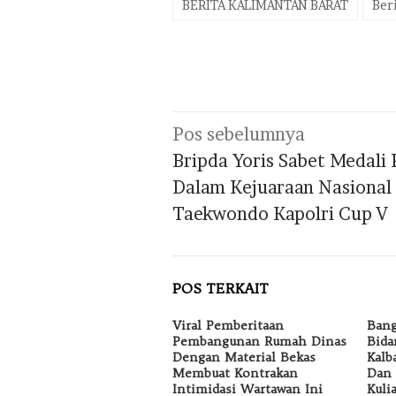
BERITA KALIMANTAN BARAT
Beri
Navigasi
Pos sebelumnya
pos
Bripda Yoris Sabet Medali
Dalam Kejuaraan Nasional
Taekwondo Kapolri Cup V
POS TERKAIT
Viral Pemberitaan
Bang
Pembangunan Rumah Dinas
Bida
Dengan Material Bekas
Kalb
Membuat Kontrakan
Dan 
Intimidasi Wartawan Ini
Kuli