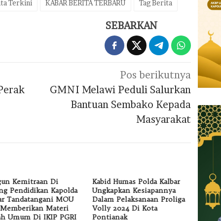
ta Terkini
KABAR BERITA TERBARU
Tag Berita
SEBARKAN
Pos berikutnya
 Perak
GMNI Melawi Peduli Salurkan
Bantuan Sembako Kepada
Masyarakat
un Kemitraan Di
Kabid Humas Polda Kalbar
ng Pendidikan Kapolda
Ungkapkan Kesiapannya
ar Tandatangani MOU
Dalam Pelaksanaan Proliga
Memberikan Materi
Volly 2024 Di Kota
ah Umum Di IKIP PGRI
Pontianak