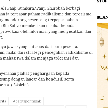
STOP
o Als Panji Gumbara/Panji Ghurobah berbagi
a ia terpapar paham radikalisme dan terorisme.
IKLA
yang mendorong seseorang terpapar paham
m Bin Saliyo memberikan nasihat kepada
provokasi oleh informasi yang menyesatkan dan
t.
nya jawab yang antusias dari para peserta.
m, mulai dari strategi pencegahan radikalisme di
n mahasiswa dalam menjaga toleransi dan
.
enyerahan plakat penghargaan kepada
gsung dengan lancar dan kondusif, serta
rta. ( Sabirin )
rita
#beritapontianak