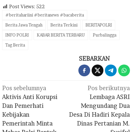
Post Views:
522
#beritahariini #beritanews #bacaberita
Berita Jawa Tengah
Berita Terkini
BERITAPOLRI
INFO POLRI
KABAR BERITA TERBARU
Purbalingga
Tag Berita
SEBARKAN
Navigasi
Pos sebelumnya
Pos berikutnya
pos
Aktivis Anti Korupsi
Lembaga ASRI
Dan Pemerhati
Mengundang Dua
Kebijakan
Desa Di Hadiri Kepala
Pemerintah Minta
Dinas Pertanian M.