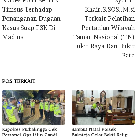
Mabes Polri Bentuk
Syaiful
Timsus Terhadap
Khair.S.SOS..M.si
Penanganan Dugaan
Terkait Pelatihan
Kasus Suap P3K Di
Pertanian Wilayah
Madina
Taman Nasional (TN)
Bukit Raya Dan Bukit
Bata
POS TERKAIT
Kapolres Purbalingga Cek
Sambut Natal Polsek
Personel Ops Lilin Candi
Bukateja Gelar Bakti Religi