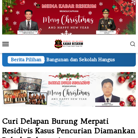
Loncat
ke
konten
Menu
Mobile
ngunan dan Sekolah Hangus
Berita Pilihan
Lembur hingga Malam, Pe
Curi Delapan Burung Merpati
Residivis Kasus Pencurian Diamankan