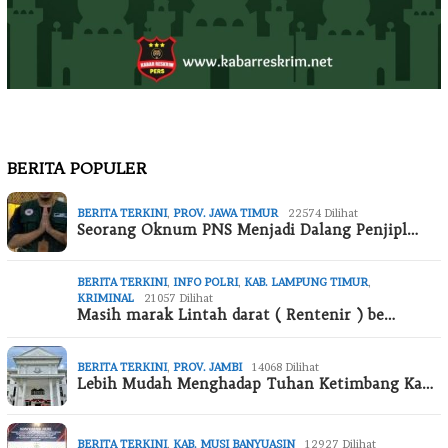
BERITA POPULER
BERITA TERKINI
,
PROV. JAWA TIMUR
22574 Dilihat
Seorang Oknum PNS Menjadi Dalang Penjipl…
BERITA TERKINI
,
INFO POLRI
,
KAB. LAMPUNG TIMUR
,
KRIMINAL
21057 Dilihat
Masih marak Lintah darat ( Rentenir ) be…
BERITA TERKINI
,
PROV. JAMBI
14068 Dilihat
Lebih Mudah Menghadap Tuhan Ketimbang Ka…
BERITA TERKINI
,
KAB. MUSI BANYUASIN
12927 Dilihat