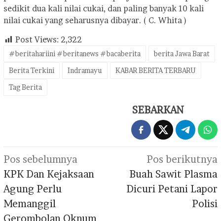
sedikit dua kali nilai cukai, dan paling banyak 10 kali
nilai cukai yang seharusnya dibayar. ( C. Whita )
Post Views:
2,322
#beritahariini #beritanews #bacaberita
berita Jawa Barat
Berita Terkini
Indramayu
KABAR BERITA TERBARU
Tag Berita
SEBARKAN
Navigasi
Pos sebelumnya
Pos berikutnya
pos
KPK Dan Kejaksaan
Buah Sawit Plasma
Agung Perlu
Dicuri Petani Lapor
Memanggil
Polisi
Gerombolan Oknum