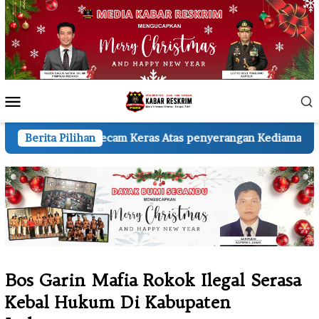
Loncat
ke
konten
Menu
Mobile
cam Keras Atas penyerangan Kediaman Wartawan A.H.
Berita Pilihan
Bos Garin Mafia Rokok Ilegal Serasa
Kebal Hukum Di Kabupaten