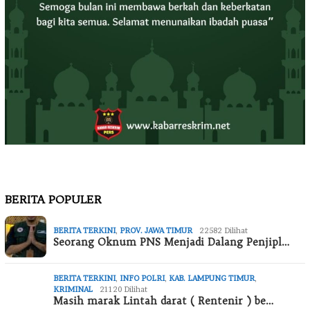
BERITA POPULER
BERITA TERKINI
,
PROV. JAWA TIMUR
22582 Dilihat
Seorang Oknum PNS Menjadi Dalang Penjipl…
BERITA TERKINI
,
INFO POLRI
,
KAB. LAMPUNG TIMUR
,
KRIMINAL
21120 Dilihat
Masih marak Lintah darat ( Rentenir ) be…