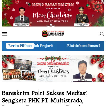
Loncat
ke
konten
Menu
Mobile
rit
Berita Pilihan
Bhabinkamtibmas Polsek Pkl Kerinci Monitoring J
Bareskrim Polri Sukses Mediasi
Sengketa PHK PT Multistrada,