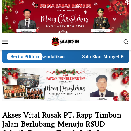
Loncat
ke
konten
Menu
Mobile
endalikan
Berita Pilihan
Satu Ekor Monyet Berhasil Dijebak di Tembi
Akses Vital Rusak PT. Rapp Timbun
Jalan Berlubang Menuju RSUD