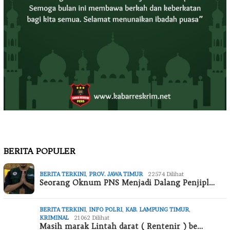
BERITA POPULER
BERITA TERKINI
,
PROV. JAWA TIMUR
22574 Dilihat
Seorang Oknum PNS Menjadi Dalang Penjipl…
BERITA TERKINI
,
INFO POLRI
,
KAB. LAMPUNG TIMUR
,
KRIMINAL
21062 Dilihat
Masih marak Lintah darat ( Rentenir ) be…