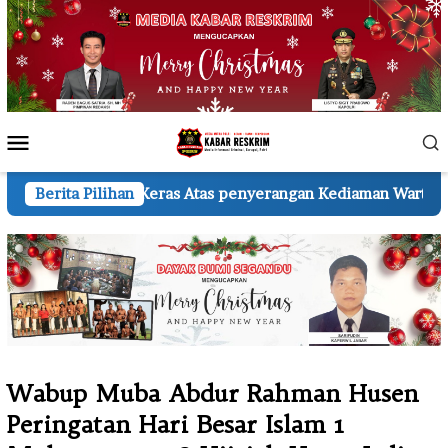
Loncat
ke
konten
Menu
Mobile
as penyerangan Kediaman Wartawan A.H.
Berita Pilihan
KSP di Madiun
Wabup Muba Abdur Rahman Husen
Peringatan Hari Besar Islam 1