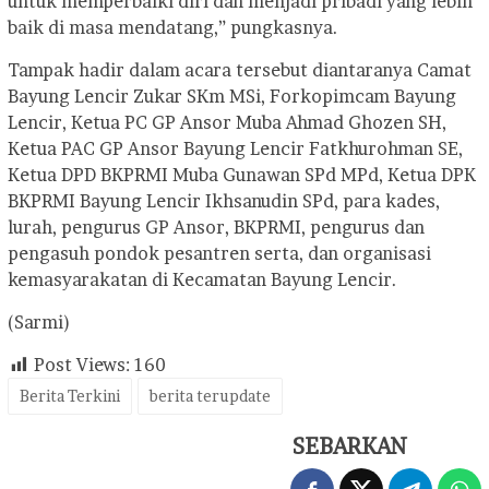
untuk memperbaiki diri dan menjadi pribadi yang lebih
baik di masa mendatang,” pungkasnya.
Tampak hadir dalam acara tersebut diantaranya Camat
Bayung Lencir Zukar SKm MSi, Forkopimcam Bayung
Lencir, Ketua PC GP Ansor Muba Ahmad Ghozen SH,
Ketua PAC GP Ansor Bayung Lencir Fatkhurohman SE,
Ketua DPD BKPRMI Muba Gunawan SPd MPd, Ketua DPK
BKPRMI Bayung Lencir Ikhsanudin SPd, para kades,
lurah, pengurus GP Ansor, BKPRMI, pengurus dan
pengasuh pondok pesantren serta, dan organisasi
kemasyarakatan di Kecamatan Bayung Lencir.
(Sarmi)
Post Views:
160
Berita Terkini
berita terupdate
SEBARKAN