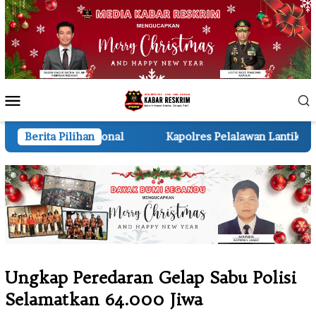
Loncat
ke
konten
Menu
Mobile
al
Berita Pilihan
Kapolres Pelalawan Lantik Pengurus Bhuwana Lesta
Ungkap Peredaran Gelap Sabu Polisi
Selamatkan 64.000 Jiwa