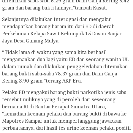
ditemukan sabu-sabu 6.29 gram Daun Ganja Kering 5.42
gram dan barang bukti lainnya,”tambah Kasat.
Selanjutnya dilakukan Interogasi dan mengakui
mendapatkan barang haram itu dari ED di daerah
Perkebunan Kelapa Sawit Kelompok 15 Dusun Banjar
Jaya Desa Gunung Mulya.
“Tidak lama di waktu yang sama kita berhasil
mengamankan dua lagi yaitu ED dan seorang wanita UL
dalam rumah dan dilakukan penggeledahan ditemukan
barang bukti sabu-sabu 78.37 gram dan Daun Ganja
Kering 3.90 gram,”terang AKP Era.
Pelaku ED mengakui barang bukti narkotika jenis sabu
tersebut miliknya yang di peroleh dari seseorang
bernama RI di Rantau Perapat Sumatra Utara,
“kemudian keenam pelaku dan barang bukti di bawa ke
Mapolres Kampar untuk mempertanggungjawabkan
perbuatannya, dari hasil tes urine keenam pelaku positif