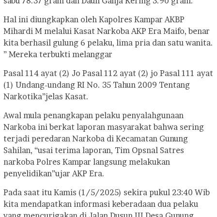
sabu 78.37 gram dan Daun Ganja Kering 3.90 gram.
Hal ini diungkapkan oleh Kapolres Kampar AKBP
Mihardi M melalui Kasat Narkoba AKP Era Maifo, benar
kita berhasil gulung 6 pelaku, lima pria dan satu wanita.
” Mereka terbukti melanggar
Pasal 114 ayat (2) Jo Pasal 112 ayat (2) jo Pasal 111 ayat
(1) Undang-undang RI No. 35 Tahun 2009 Tentang
Narkotika”jelas Kasat.
Awal mula penangkapan pelaku penyalahgunaan
Narkoba ini berkat laporan masyarakat bahwa sering
terjadi peredaran Narkoba di Kecamatan Gunung
Sahilan, “usai terima laporan, Tim Opsnal Satres
narkoba Polres Kampar langsung melakukan
penyelidikan”ujar AKP Era.
Pada saat itu Kamis (1/5/2025) sekira pukul 23:40 Wib
kita mendapatkan informasi keberadaan dua pelaku
yang mencurigakan di Jalan Dusun III Desa Gunung