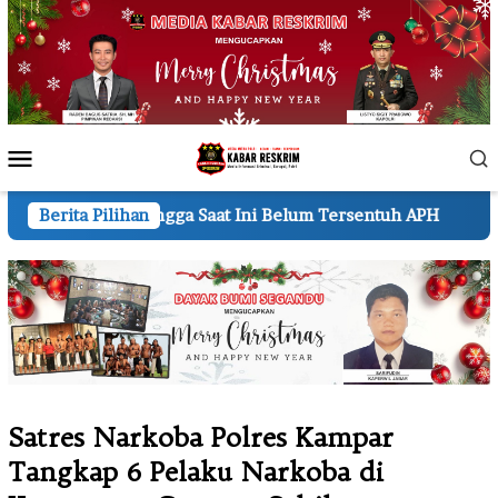
Loncat
ke
konten
Menu
Mobile
aat Ini Belum Tersentuh APH
Berita Pilihan
DPD PW MOI Inhil dan MP
Satres Narkoba Polres Kampar
Tangkap 6 Pelaku Narkoba di