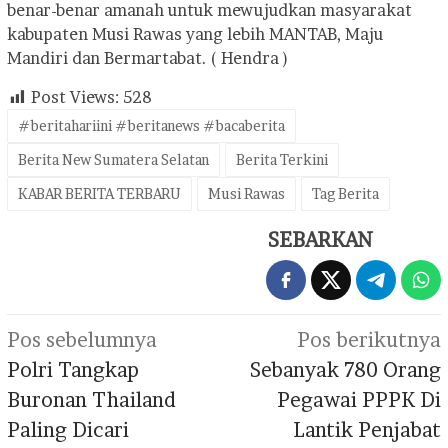
benar-benar amanah untuk mewujudkan masyarakat
kabupaten Musi Rawas yang lebih MANTAB, Maju
Mandiri dan Bermartabat. ( Hendra )
Post Views:
528
#beritahariini #beritanews #bacaberita
Berita New Sumatera Selatan
Berita Terkini
KABAR BERITA TERBARU
Musi Rawas
Tag Berita
SEBARKAN
Navigasi
Pos sebelumnya
Pos berikutnya
pos
Polri Tangkap
Sebanyak 780 Orang
Buronan Thailand
Pegawai PPPK Di
Paling Dicari
Lantik Penjabat