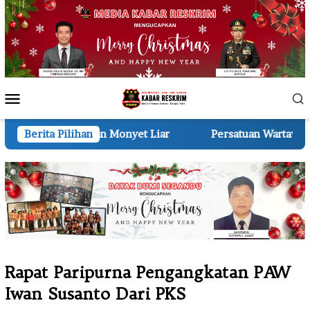
Loncat
ke
konten
Menu
Mobile
Monyet Liar
Berita Pilihan
Persatuan Wartawan Indonesia (PWI) Pro
Rapat Paripurna Pengangkatan PAW
Iwan Susanto Dari PKS