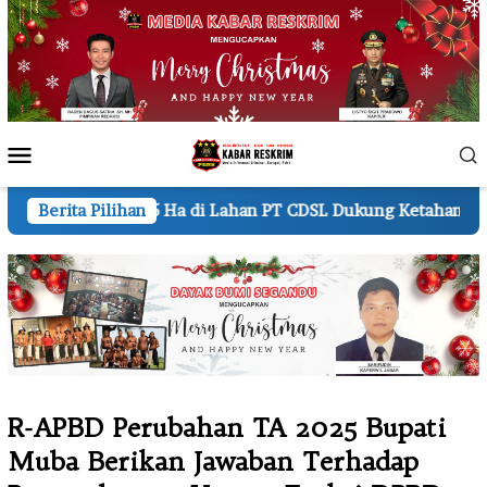
Loncat
ke
konten
Menu
Mobile
 Ha di Lahan PT CDSL Dukung Ketahanan Pangan Nasional
Berita Pilihan
‎R-APBD Perubahan TA 2025 Bupati
Muba Berikan Jawaban Terhadap