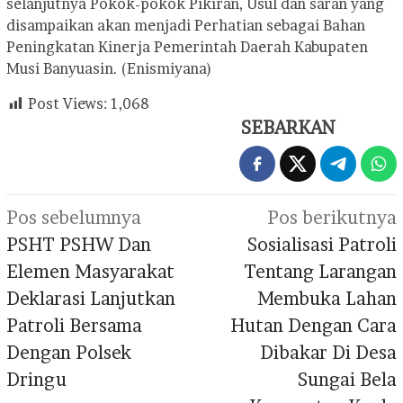
selanjutnya Pokok-pokok Pikiran, Usul dan saran yang
disampaikan akan menjadi Perhatian sebagai Bahan
Peningkatan Kinerja Pemerintah Daerah Kabupaten
Musi Banyuasin. (Enismiyana)
Post Views:
1,068
SEBARKAN
Navigasi
Pos sebelumnya
Pos berikutnya
pos
PSHT PSHW Dan
Sosialisasi Patroli
Elemen Masyarakat
Tentang Larangan
Deklarasi Lanjutkan
Membuka Lahan
Patroli Bersama
Hutan Dengan Cara
Dengan Polsek
Dibakar Di Desa
Dringu
Sungai Bela