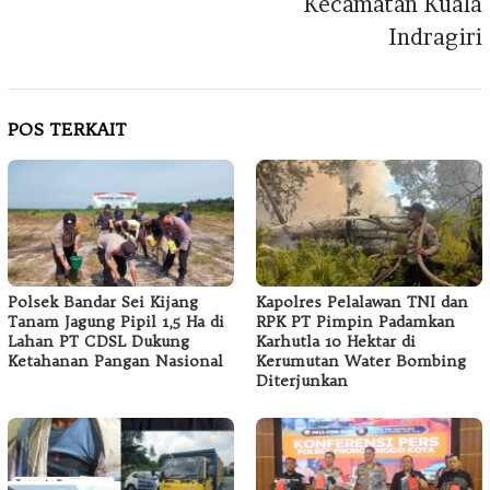
Kecamatan Kuala
Indragiri
POS TERKAIT
Polsek Bandar Sei Kijang
Kapolres Pelalawan TNI dan
Tanam Jagung Pipil 1,5 Ha di
RPK PT Pimpin Padamkan
Lahan PT CDSL Dukung
Karhutla 10 Hektar di
Ketahanan Pangan Nasional
Kerumutan Water Bombing
Diterjunkan