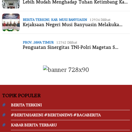
Lebih Mudah Menghadap Tuhan Ketimbang Ka…
BERITA TERKINI
,
KAB. MUSI BANYUASIN
12934 Dilihat
Kejaksaan Negeri Musi Banyuasin Melakuka…
PROV. JAWA TIMUR
12762 Dilihat
Penguatan Sinergitas TNI-Polri Magetan S…
TOPIK POPULER
BERITA TERKINI
#BERITAHARIINI #BERITANEWS #BACABERITA
KABAR BERITA TERBARU