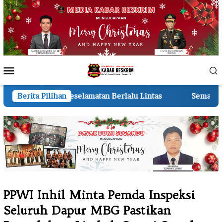
Loncat
ke
konten
Menu
Mobile
atan Berlalu Lintas
Berita Pilihan
Semarak HUT ke-81 RI 210 Regu TK
PPWI Inhil Minta Pemda Inspeksi
Seluruh Dapur MBG Pastikan