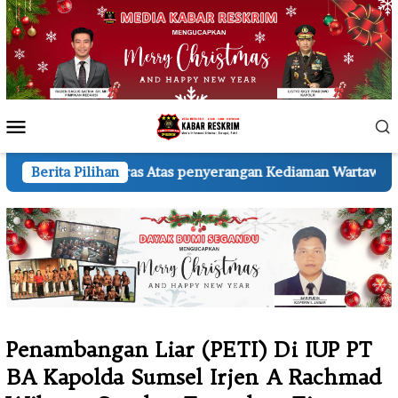
Loncat
ke
konten
Menu
Mobile
Atas penyerangan Kediaman Wartawan A.H.
Berita Pilihan
KSP di Madi
Penambangan Liar (PETI) Di IUP PT
BA Kapolda Sumsel Irjen A Rachmad