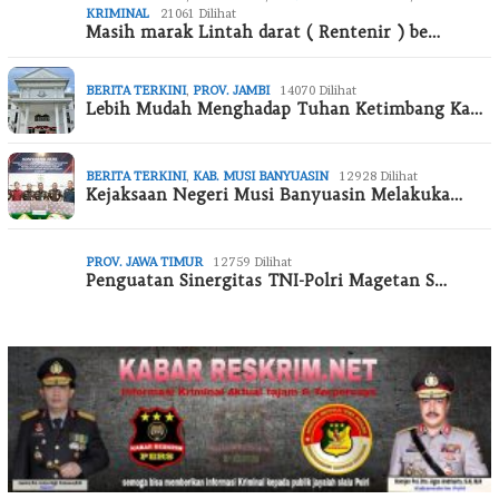
KRIMINAL
21061 Dilihat
Masih marak Lintah darat ( Rentenir ) be…
BERITA TERKINI
,
PROV. JAMBI
14070 Dilihat
Lebih Mudah Menghadap Tuhan Ketimbang Ka…
BERITA TERKINI
,
KAB. MUSI BANYUASIN
12928 Dilihat
Kejaksaan Negeri Musi Banyuasin Melakuka…
PROV. JAWA TIMUR
12759 Dilihat
Penguatan Sinergitas TNI-Polri Magetan S…