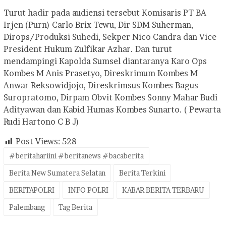
Turut hadir pada audiensi tersebut Komisaris PT BA
Irjen (Purn) Carlo Brix Tewu, Dir SDM Suherman,
Dirops/Produksi Suhedi, Sekper Nico Candra dan Vice
President Hukum Zulfikar Azhar. Dan turut
mendampingi Kapolda Sumsel diantaranya Karo Ops
Kombes M Anis Prasetyo, Direskrimum Kombes M
Anwar Reksowidjojo, Direskrimsus Kombes Bagus
Suropratomo, Dirpam Obvit Kombes Sonny Mahar Budi
Adityawan dan Kabid Humas Kombes Sunarto. ( Pewarta
Rudi Hartono C B J)
Post Views:
528
#beritahariini #beritanews #bacaberita
Berita New Sumatera Selatan
Berita Terkini
BERITAPOLRI
INFO POLRI
KABAR BERITA TERBARU
Palembang
Tag Berita