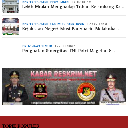
BERITA TERKINI
,
PROV. JAMBI
14087 Dilihat
Lebih Mudah Menghadap Tuhan Ketimbang Ka…
BERITA TERKINI
,
KAB. MUSI BANYUASIN
12935 Dilihat
Kejaksaan Negeri Musi Banyuasin Melakuka…
PROV. JAWA TIMUR
12762 Dilihat
Penguatan Sinergitas TNI-Polri Magetan S…
TOPIK POPULER