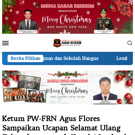
Loncat
ke
konten
Menu
Mobile
dan Sekolah Hangus
Berita Pilihan
Lembur hingga Malam, Personel 
Ketum PW-FRN Agus Flores
Sampaikan Ucapan Selamat Ulang