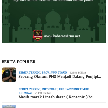
BERITA POPULER
BERITA TERKINI
,
PROV. JAWA TIMUR
22586 Dilihat
Seorang Oknum PNS Menjadi Dalang Penjipl…
BERITA TERKINI
,
INFO POLRI
,
KAB. LAMPUNG TIMUR
,
KRIMINAL
21191 Dilihat
Masih marak Lintah darat ( Rentenir ) be…