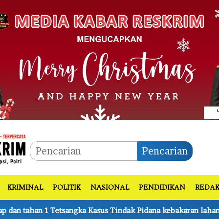
Pencarian
KRIMINAL
POLITIK
NASIONAL
PENDIDIKAN
REDAK
indak Pidana kebakaran lahan di Kerumutan Pelalawan