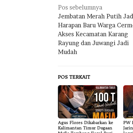
Navigasi
Pos sebelumnya
pos
Jembatan Merah Putih Jad
Harapan Baru Warga Cerm
Akses Kecamatan Karang
Rayung dan Juwangi Jadi
Mudah
POS TERKAIT
Agus Flores Dikabarkan ke
PW F
Kalimantan Timur Dugaan
Jari