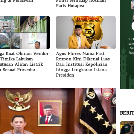
ing di Pelalawan
Polisi terhadap Hotman
Paris Hutapea
ga Kuat Oknum Vendor
Agus Flores Nama Fast
Timika Lakukan
Respon Kini Dikenal Luas
tusan Aliran Listrik
Dari Institusi Kepolisian
k Sesuai Prosedur
hingga Lingkaran Istana
Presiden
BERI