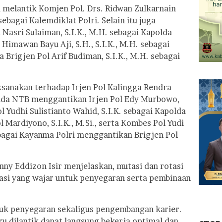
i melantik Komjen Pol. Drs. Ridwan Zulkarnain
ebagai Kalemdiklat Polri. Selain itu juga
 Nasri Sulaiman, S.I.K., M.H. sebagai Kapolda
 Himawan Bayu Aji, S.H., S.I.K., M.H. sebagai
 Brigjen Pol Arif Budiman, S.I.K., M.H. sebagai
aksanakan terhadap Irjen Pol Kalingga Rendra
polda NTB menggantikan Irjen Pol Edy Murbowo,
ol Yudhi Sulistianto Wahid, S.I.K. sebagai Kapolda
Mardiyono, S.I.K., M.Si., serta Kombes Pol Yudi
ebagai Kayanma Polri menggantikan Brigjen Pol
nny Eddizon Isir menjelaskan, mutasi dan rotasi
asi yang wajar untuk penyegaran serta pembinaan
uk penyegaran sekaligus pengembangan karier.
ru dilantik dapat langsung bekerja optimal dan