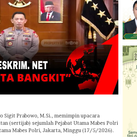
tyo Sigit Prabowo, M.Si., memimpin upacara
tan (sertijab) sejumlah Pejabat Utama Mabes Polri
tama Mabes Polri, Jakarta, Minggu (17/5/2026).