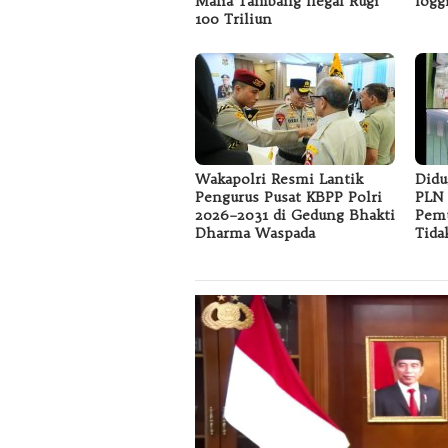
Mafia Tambang Ilegal Rugi
logg
100 Triliun
Wakapolri Resmi Lantik
Didu
Pengurus Pusat KBPP Polri
PLN 
2026–2031 di Gedung Bhakti
Pemu
Dharma Waspada
Tida