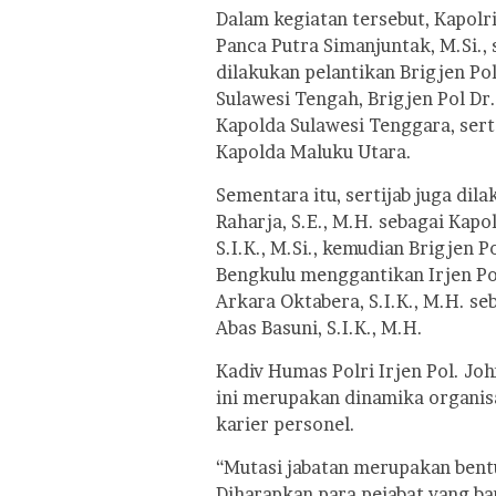
Dalam kegiatan tersebut, Kapolr
Panca Putra Simanjuntak, M.Si., s
dilakukan pelantikan Brigjen Pol
Sulawesi Tengah, Brigjen Pol Dr.
Kapolda Sulawesi Tenggara, serta
Kapolda Maluku Utara.
Sementara itu, sertijab juga dil
Raharja, S.E., M.H. sebagai Ka
S.I.K., M.Si., kemudian Brigjen P
Bengkulu menggantikan Irjen Pol 
Arkara Oktabera, S.I.K., M.H. s
Abas Basuni, S.I.K., M.H.
Kadiv Humas Polri Irjen Pol. Joh
ini merupakan dinamika organis
karier personel.
“Mutasi jabatan merupakan bent
Diharapkan para pejabat yang ba