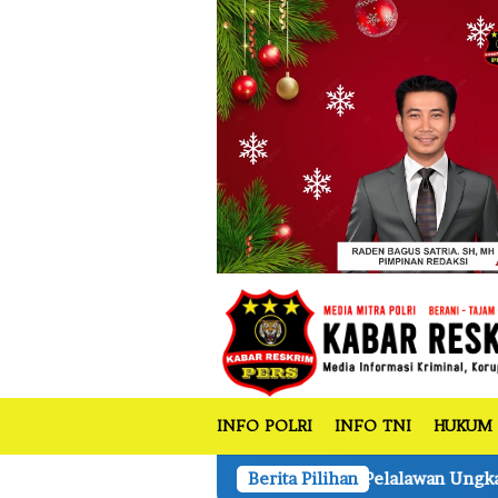
tutup
Loncat
ke
konten
INFO POLRI
INFO TNI
HUKUM
skrim Poltes Pelalawan Ungkap dan tahan 1 Tetsangka Kasus T
Berita Pilihan