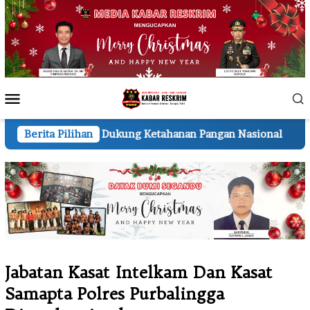
Loncat
ke
konten
Menu
Mobile
 Dukung Ketahanan Pangan Nasional
Berita Pilihan
Kapolres Pelalawa
Jabatan Kasat Intelkam Dan Kasat
Samapta Polres Purbalingga