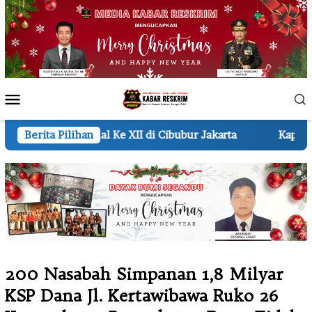
Loncat
ke
konten
Menu
Mobile
 XII di Cibubur Jakarta
Berita Pilihan
Kapolri Dianugerahi Sebagai
200 Nasabah Simpanan 1,8 Milyar
KSP Dana Jl. Kertawibawa Ruko 26