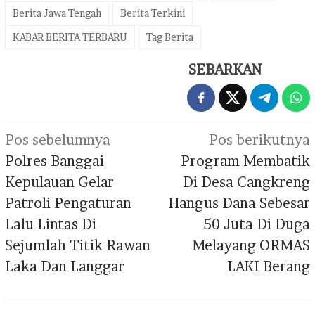
Berita Jawa Tengah
Berita Terkini
KABAR BERITA TERBARU
Tag Berita
SEBARKAN
Navigasi
Pos sebelumnya
Pos berikutnya
pos
Polres Banggai
Program Membatik
Kepulauan Gelar
Di Desa Cangkreng
Patroli Pengaturan
Hangus Dana Sebesar
Lalu Lintas Di
50 Juta Di Duga
Sejumlah Titik Rawan
Melayang ORMAS
Laka Dan Langgar
LAKI Berang