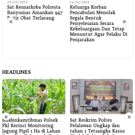
29/10/2024
16/10/2024
1
Sat Resnarkoba Polresta
Keluarga Korban
Banyumas Amankan 947
Pencabulan Menolak
Butir Obat Terlarang
Segala Bentuk
S
«
»
Penyelesaian Secara
Kekeluargaan Dan Tetap
Menuntut Agar Pelaku Di
Penjarakan
HEADLINES
«
»
Bhabinkamtibmas Polsek
Sat Reskrim Poltes
Pkl Kerinci Monitoring
Pelalawan Ungkap dan
Jagung Pipil 1 Ha di Lahan
tahan 1 Tetsangka Kasus