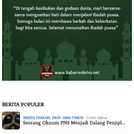
BERITA POPULER
BERITA TERKINI
,
PROV. JAWA TIMUR
22582 Dilihat
Seorang Oknum PNS Menjadi Dalang Penjipl…