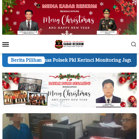
Loncat
ke
konten
Menu
Mobile
Polsek Pkl Kerinci Monitoring Jagung Pipil 1 Ha di Lahan A
Berita Pilihan