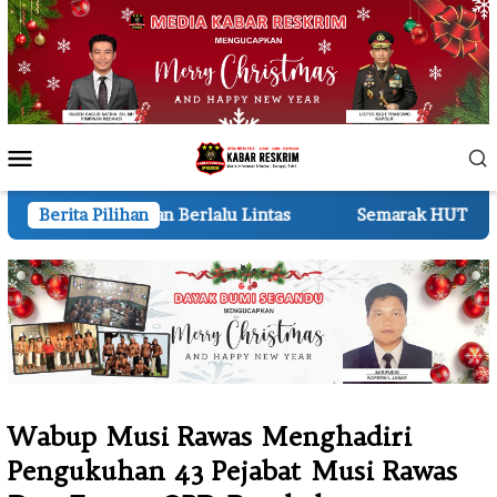
Loncat
ke
konten
Menu
Mobile
lu Lintas
Berita Pilihan
Semarak HUT ke-81 RI 210 Regu TK dan RA M
Wabup Musi Rawas Menghadiri
Pengukuhan 43 Pejabat Musi Rawas