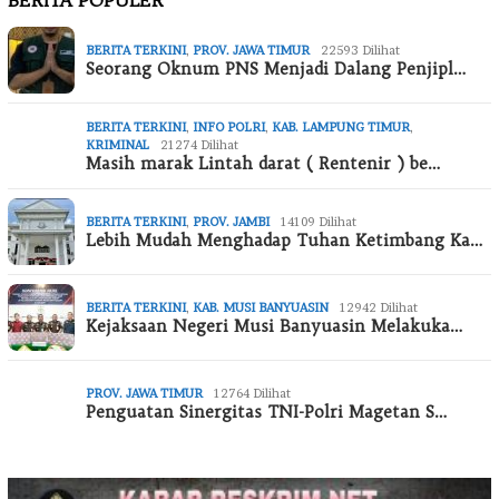
BERITA POPULER
BERITA TERKINI
,
PROV. JAWA TIMUR
22593 Dilihat
Seorang Oknum PNS Menjadi Dalang Penjipl…
BERITA TERKINI
,
INFO POLRI
,
KAB. LAMPUNG TIMUR
,
KRIMINAL
21274 Dilihat
Masih marak Lintah darat ( Rentenir ) be…
BERITA TERKINI
,
PROV. JAMBI
14109 Dilihat
Lebih Mudah Menghadap Tuhan Ketimbang Ka…
BERITA TERKINI
,
KAB. MUSI BANYUASIN
12942 Dilihat
Kejaksaan Negeri Musi Banyuasin Melakuka…
PROV. JAWA TIMUR
12764 Dilihat
Penguatan Sinergitas TNI-Polri Magetan S…