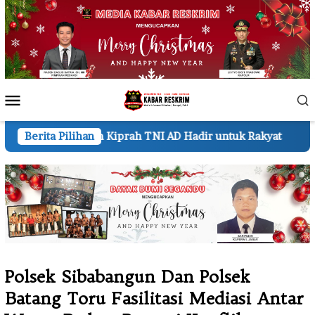
Loncat
ke
konten
Menu
Mobile
h TNI AD Hadir untuk Rakyat
Berita Pilihan
PW FRN DPC Banyuwangi 
Polsek Sibabangun Dan Polsek
Batang Toru Fasilitasi Mediasi Antar