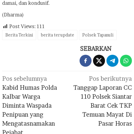
damai, dan kondusif.
(Dharma)
Post Views:
111
Berita Terkini
berita terupdate
Polsek Tapanuli
SEBARKAN
Navigasi
Pos sebelumnya
Pos berikutnya
pos
Kabid Humas Polda
Tanggap Laporan CC
Kalbar Warga
110 Polsek Siantar
Diminta Waspada
Barat Cek TKP
Penipuan yang
Temuan Mayat Di
Mengatasnamakan
Pasar Horas
Pejabat